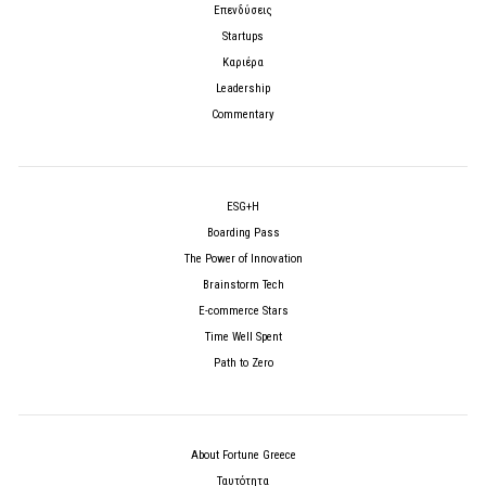
Επενδύσεις
Startups
Καριέρα
Leadership
Commentary
ESG+H
Boarding Pass
The Power of Innovation
Brainstorm Tech
E-commerce Stars
Time Well Spent
Path to Zero
About Fortune Greece
Ταυτότητα