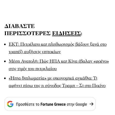
ΔΙΑΒΑΣΤΕ
ΠΕΡΙΣΣΟΤΕΡΕΣ
ΕΙΔΗΣΕΙΣ
:
ΕΚΤ: Πετρέλαιο και πληθωρισμός βάζουν ξανά στο
τραπέζι αυξήσεις επιτοκίων
Μέση Ανατολή: Πώς ΗΠΑ και Κίνα έβαλαν «φρένο»
στις τιμές του πετρελαίου
«Ήπια διπλωματία» με οικονομικά αγκάθια: Τι
αφήνει πίσω της η σύνοδος Τραμπ – Σι στο Πεκίνο