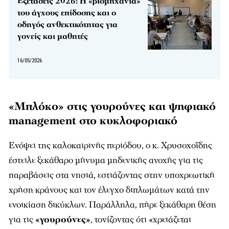
Εξετάσεις 2026: Η «βιομηχανία»
του άγχους επίδοσης και ο
οδηγός ανθεκτικότητας για
γονείς και μαθητές
16/05/2026
«Μπλόκο» στις γουρούνες και ψηφιακό
management στο κυκλοφοριακό
Ενόψει της καλοκαιρινής περιόδου, ο κ. Χρυσοχοΐδης
έστειλε ξεκάθαρο μήνυμα μηδενικής ανοχής για τις
παραβάσεις στα νησιά, εστιάζοντας στην υποχρεωτική
χρήση κράνους και τον έλεγχο διπλωμάτων κατά την
ενοικίαση δικύκλων. Παράλληλα, πήρε ξεκάθαρη θέση
για τις
«γουρούνες»
, τονίζοντας ότι «χρειάζεται