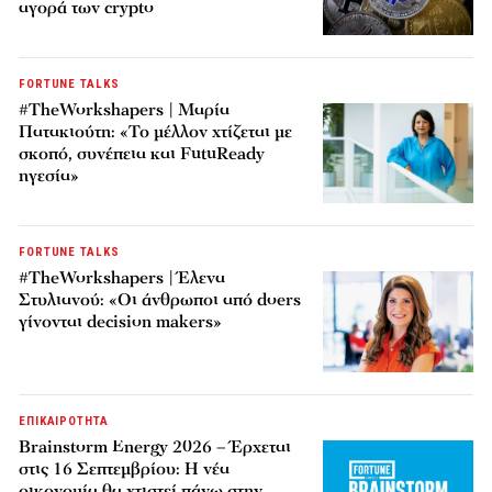
αγορά των crypto
FORTUNE TALKS
#TheWorkshapers | Μαρία
Πατακιούτη: «Το μέλλον χτίζεται με
σκοπό, συνέπεια και FutuReady
ηγεσία»
FORTUNE TALKS
#TheWorkshapers | Έλενα
Στυλιανού: «Οι άνθρωποι από doers
γίνονται decision makers»
ΕΠΙΚΑΙΡΟΤΗΤΑ
Brainstorm Energy 2026 – Έρχεται
στις 16 Σεπτεμβρίου: Η νέα
οικονομία θα χτιστεί πάνω στην