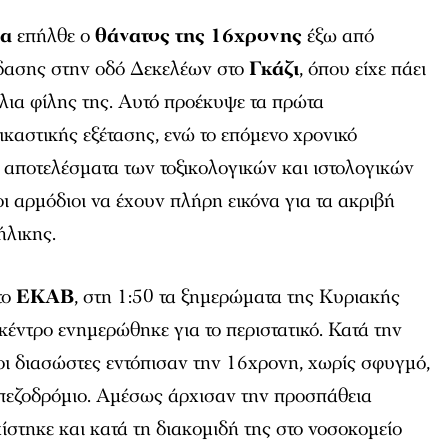
μα
επήλθε ο
θάνατος της 16χρονης
έξω από
έδασης στην οδό Δεκελέων στο
Γκάζι
, όπου είχε πάει
θλια φίλης της. Αυτό προέκυψε τα πρώτα
ικαστικής εξέτασης, ενώ το επόμενο χρονικό
 αποτελέσματα των τοξικολογικών και ιστολογικών
οι αρμόδιοι να έχουν πλήρη εικόνα για τα ακριβή
ήλικης.
το
ΕΚΑΒ
, στη 1:50 τα ξημερώματα της Κυριακής
 κέντρο ενημερώθηκε για το περιστατικό. Κατά την
οι διασώστες εντόπισαν την 16χρονη, χωρίς σφυγμό,
ο πεζοδρόμιο. Αμέσως άρχισαν την προσπάθεια
στηκε και κατά τη διακομιδή της στο νοσοκομείο