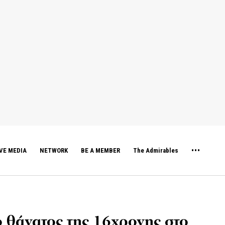
VE MEDIA
NETWORK
BE A MEMBER
The Admirables
 θάνατος της 16χρονης στο