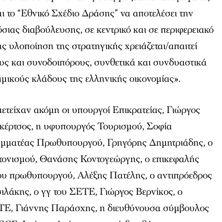
ναι το “Εθνικό Σχέδιο Δράσης” να αποτελέσει την
σιας διαβούλευσης, σε κεντρικό και σε περιφερειακό
ής υλοποίηση της στρατηγικής χρειάζεται/απαιτεί
υς και συνοδοιπόρους, συνθετικά και συνδυαστικά
μικούς κλάδους της ελληνικής οικονομίας».
ετείχαν ακόμη οι υπουργοί Επικρατείας, Γιώργος
Σκέρτσος, η υφυπουργός Τουρισμού, Σοφία
αμματέας Πρωθυπουργού, Γρηγόρης Δημητριάδης, ο
τονισμού, Θανάσης Κοντογεώργης, ο επικεφαλής
ου πρωθυπουργού, Αλέξης Πατέλης, ο αντιπρόεδρος
ιλάκης, ο γγ του ΣΕΤΕ, Γιώργος Βερνίκος, ο
ΤΕ, Γιάννης Παράσχης, η διευθύνουσα σύμβουλος