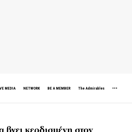
VE MEDIA
NETWORK
BE A MEMBER
The Admirables
 βγει κερδισμένη στον