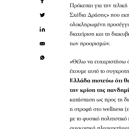
Πρόκειται για την τελικ
Σχέδια Δράσης»
που εκπ
ολοκληρωμένη προσέγγιση
διαχείριση και τη διακυ
των προορισμών.
«Θέλω να ευχαριστήσω ό
έχουμε αυτό το συγκροτη
Ελλάδα πιστεύω ότι θα
την κρίση της πανδημ
κατάσταση ως προς τη δι
η στροφή στo wellness (
με το φυσικό πολιτιστικ
συγκριτικά πλεονεκτήματ