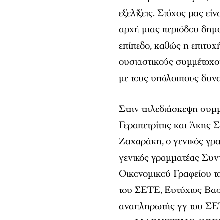
εξελίξεις. Στόχος μας εί
αρχή μιας περιόδου δημό
επίπεδο, καθώς η επιτυχ
ουσιαστικούς συμμέτοχο
με τους υπόλοιπους δυνα
Στην τηλεδιάσκεψη συμμ
Γεραπετρίτης και Άκης 
Ζαχαράκη, o γενικός γρ
γενικός γραμματέας Συν
Οικονομικού Γραφείου τ
του ΣΕΤΕ, Ευτύχιος Βασ
αναπληρωτής γγ του ΣΕ