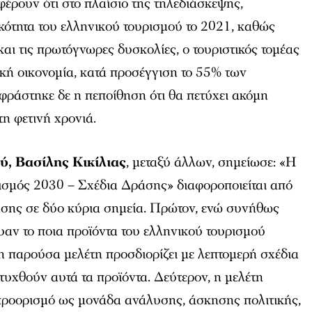
έρουν ότι στο πλαίσιο της τηλεδιάσκεψης,
κότητα του ελληνικού τουρισμού το 2021, καθώς
και τις πρωτόγνωρες δυσκολίες, ο τουριστικός τομέας
κή οικονομία, κατά προσέγγιση το 55% των
ράστηκε δε η πεποίθηση ότι θα πετύχει ακόμη
η φετινή χρονιά.
, Βασίλης Κικίλιας
, μεταξύ άλλων, σημείωσε: «Η
ισμός 2030 – Σχέδια Δράσης» διαφοροποιείται από
σης σε δύο κύρια σημεία. Πρώτον, ενώ συνήθως
λυαν το ποια προϊόντα του ελληνικού τουρισμού
η παρούσα μελέτη προσδιορίζει με λεπτομερή σχέδια
υχθούν αυτά τα προϊόντα. Δεύτερον, η μελέτη
ό προορισμό ως μονάδα ανάλυσης, άσκησης πολιτικής,