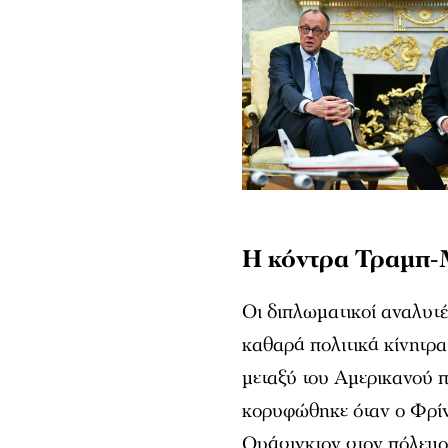
Η κόντρα Τραμπ-
Οι διπλωματικοί αναλυτ
καθαρά πολιτικά κίνητρ
μεταξύ του Αμερικανού 
κορυφώθηκε όταν ο Φρίντ
Ουάσιγκτον στον πόλεμο 