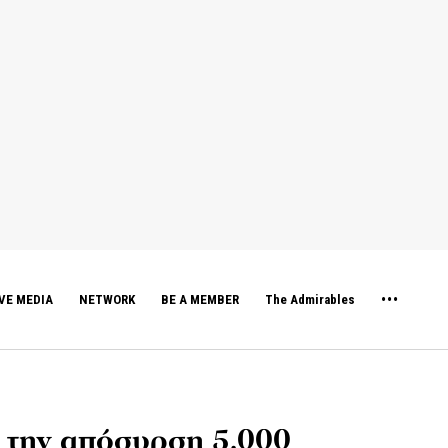
VE MEDIA
NETWORK
BE A MEMBER
The Admirables
 την απόσυρση 5.000