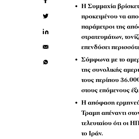
Η Συμμαχία βρίσκετ
προκειμένου να αποσ
παράμετροι της απ
στρατευμάτων, τονί
επενδύσει περισσότε
Σύμφωνα με το αμερ
της συνολικής αμερ
τους περίπου 36.000
στους επόμενους έξι
Η απόφαση ερμηνεύε
Τραμπ απέναντι στον
τελευταίου ότι οι 
το Ιράν.