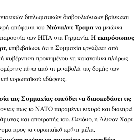
εντατικών διπλωματικών διαβουλεύσεων βρίσκεται
μερή απόφαση του
Ντόναλντ Τραμπ
να μειώσει
ή παρουσία των ΗΠΑ στη Γερμανία. Η
εκπρόσωπος
ρτ
, επιβεβαίωσε ότι η Συμμαχία εργάζεται από
ική κυβέρνηση προκειμένου να κατανοήσει πλήρως
τομέρειες πίσω από τη μεταβολή της δομής των
επί ευρωπαϊκού εδάφους.
σία της Συμμαχίας σπεύδει να διασκεδάσει τις
νοντας πως το ΝΑΤΟ παραμένει ισχυρό και διατηρεί
ς άμυνας και αποτροπής του. Ωστόσο, η Άλισον Χαρτ
ήνυμα προς τα ευρωπαϊκά κράτη-μέλη,