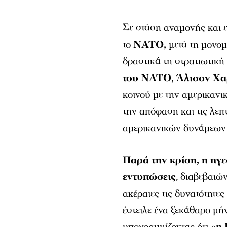
Σε στάση αναμονής και 
το
ΝΑΤΟ,
μετά τη μονο
δραστικά τη στρατιωτικ
του ΝΑΤΟ, Άλισον Χα
κοινού με την αμερικαν
την απόφαση και τις λεπ
αμερικανικών δυνάμεων 
Παρά την κρίση, η ηγε
εντυπώσεις
, διαβεβαιώ
ακέραιες τις δυνατότητε
έστειλε ένα ξεκάθαρο μ