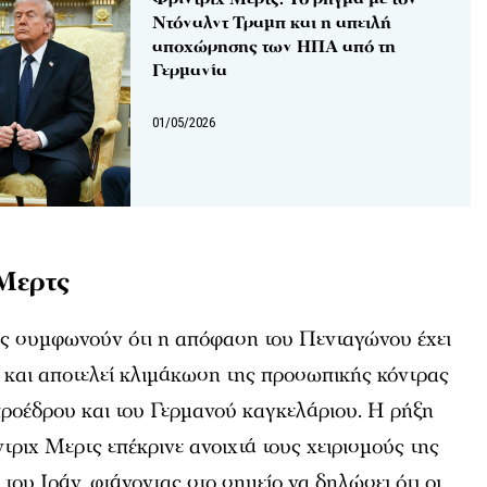
Ντόναλντ Τραμπ και η απειλή
αποχώρησης των ΗΠΑ από τη
Γερμανία
01/05/2026
Μερτς
ές συμφωνούν ότι η απόφαση του Πενταγώνου έχει
α και αποτελεί κλιμάκωση της προσωπικής κόντρας
προέδρου και του Γερμανού καγκελάριου. Η ρήξη
ριχ Μερτς επέκρινε ανοιχτά τους χειρισμούς της
του Ιράν, φτάνοντας στο σημείο να δηλώσει ότι οι