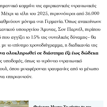
μαντικό κομμάτι της αμερικανικής στρατιωτικής
Μέχρι τα τέλη του 2025, περισσότεροι από 36.000
σταθμεύουν μόνιμα στη Γερμανία. Όπως ανακοίνωσε
κανικού υπουργείου Άμυνας, Σον Παρνέλ, περίπου
ό που αγγίζει το 15% της συνολικής δύναμης– θα
ε το επίσημο χρονοδιάγραμμα, η διαδικασία της
 να ολοκληρωθεί σε διάστημα έξι έως δώδεκα
ες υποδομές, όπως το τεράστιο στρατιωτικό
ουλ, όπου μεταφέρονται τραυματίες από το μέτωπο
 να επηρεαστούν.
Φρίντριχ Μερτς: Το ρήγμα με τον