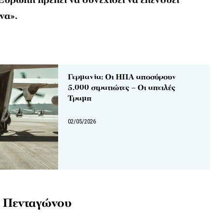
Ευρώπη πρέπει να συνεχίσει να επενδύει
να».
Γερμανία: Οι ΗΠΑ αποσύρουν
5.000 στρατιώτες – Οι απειλές
Τραμπ
02/05/2026
υ Πενταγώνου