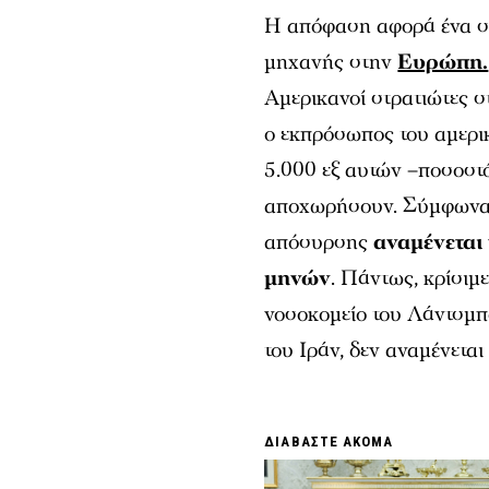
Η απόφαση αφορά ένα ση
μηχανής στην
Ευρώπη.
Αμερικανοί στρατιώτες 
ο εκπρόσωπος του αμερι
5.000 εξ αυτών –ποσοστ
αποχωρήσουν. Σύμφωνα μ
απόσυρσης
αναμένεται
μηνών
. Πάντως, κρίσιμ
νοσοκομείο του Λάντσμπ
του Ιράν, δεν αναμένεται
ΔΙΑΒΑΣΤΕ ΑΚΟΜΑ