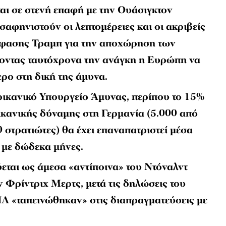
αι σε στενή επαφή με την Ουάσιγκτον
αφηνιστούν οι λεπτομέρειες και οι ακριβείς
όφασης Τραμπ για την αποχώρηση των
ζοντας ταυτόχρονα την ανάγκη η Ευρώπη να
ρο στη δική της άμυνα.
ικανικό Υπουργείο Άμυνας, περίπου το 15%
ικανικής δύναμης στη Γερμανία (5.000 από
 στρατιώτες) θα έχει επαναπατριστεί μέσα
 με δώδεκα μήνες.
ται ως άμεσα «αντίποινα» του Ντόναλντ
 Φρίντριχ Μερτς, μετά τις δηλώσεις του
ΗΠΑ «ταπεινώθηκαν» στις διαπραγματεύσεις με