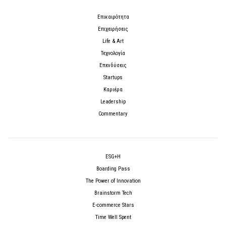
Επικαιρότητα
Επιχειρήσεις
Life & Art
Τεχνολογία
Επενδύσεις
Startups
Καριέρα
Leadership
Commentary
ESG+H
Boarding Pass
The Power of Innovation
Brainstorm Tech
E-commerce Stars
Time Well Spent