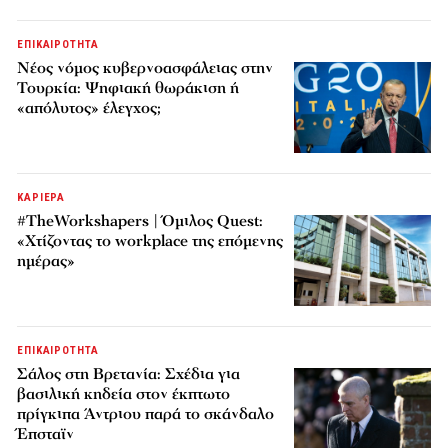
ΕΠΙΚΑΙΡΟΤΗΤΑ
Νέος νόμος κυβερνοασφάλειας στην
Τουρκία: Ψηφιακή θωράκιση ή
«απόλυτος» έλεγχος;
ΚΑΡΙΕΡΑ
#TheWorkshapers | Όμιλος Quest:
«Χτίζοντας το workplace της επόμενης
ημέρας»
ΕΠΙΚΑΙΡΟΤΗΤΑ
Σάλος στη Βρετανία: Σχέδια για
βασιλική κηδεία στον έκπτωτο
πρίγκιπα Άντριου παρά το σκάνδαλο
Έπσταϊν