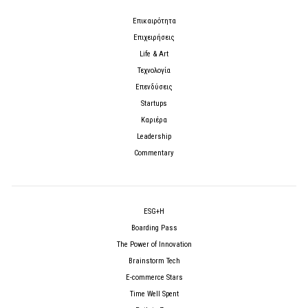
Επικαιρότητα
Επιχειρήσεις
Life & Art
Τεχνολογία
Επενδύσεις
Startups
Καριέρα
Leadership
Commentary
ESG+H
Boarding Pass
The Power of Innovation
Brainstorm Tech
E-commerce Stars
Time Well Spent