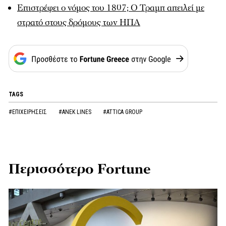
Επιστρέφει ο νόμος του 1807; Ο Τραμπ απειλεί με
στρατό στους δρόμους των ΗΠΑ
TAGS
#ΕΠΙΧΕΙΡΗΣΕΙΣ
#ANEK LINES
#ATTICA GROUP
Περισσότερο Fortune