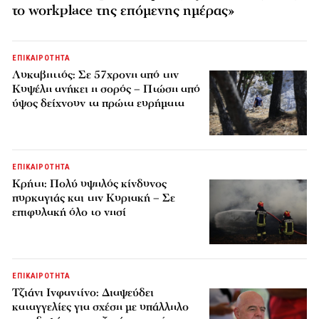
το workplace της επόμενης ημέρας»
ΕΠΙΚΑΙΡΟΤΗΤΑ
Λυκαβηττός: Σε 57χρονη από την
Κυψέλη ανήκει η σορός – Πτώση από
ύψος δείχνουν τα πρώτα ευρήματα
ΕΠΙΚΑΙΡΟΤΗΤΑ
Κρήτη: Πολύ υψηλός κίνδυνος
πυρκαγιάς και την Κυριακή – Σε
επιφυλακή όλο το νησί
ΕΠΙΚΑΙΡΟΤΗΤΑ
Τζιάνι Ινφαντίνο: Διαψεύδει
καταγγελίες για σχέση με υπάλληλο