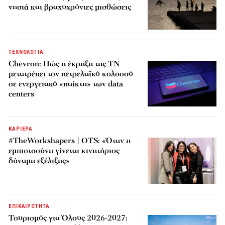
νησιά και βραχυχρόνιες μισθώσεις
ΤΕΧΝΟΛΟΓΙΑ
Chevron: Πώς η έκρηξη της ΤΝ
μετατρέπει τον πετρελαϊκό κολοσσό
σε ενεργειακό «παίκτη» των data
centers
ΚΑΡΙΕΡΑ
#TheWorkshapers | OTS: «Όταν η
εμπιστοσύνη γίνεται κινητήριος
δύναμη εξέλιξης»
ΕΠΙΚΑΙΡΟΤΗΤΑ
Τουρισμός για Όλους 2026-2027: