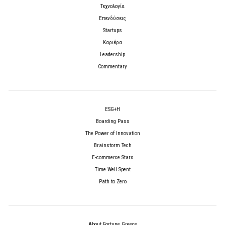
Τεχνολογία
Επενδύσεις
Startups
Καριέρα
Leadership
Commentary
ESG+H
Boarding Pass
The Power of Innovation
Brainstorm Tech
E-commerce Stars
Time Well Spent
Path to Zero
About Fortune Greece