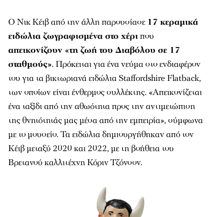
Ο Νικ Κέιβ από την άλλη παρουσίασε
17 κεραμικά
ειδώλια ζωγραφισμένα στο χέρι
που
απεικονίζουν «τη ζωή του Διαβόλου σε 17
σταθμούς»
. Πρόκειται για ένα νεύμα στο ενδιαφέρον
του για τα βικτωριανά ειδώλια Staffordshire Flatback,
των οποίων είναι ένθερμος συλλέκτης. «Απεικονίζεται
ένα ταξίδι από την αθωότητα προς την αντιμετώπιση
της θνητότητάς μας μέσα από την εμπειρία», σύμφωνα
με το μουσείο. Τα ειδώλια δημιουργήθηκαν από τον
Κέιβ μεταξύ 2020 και 2022, με τη βοήθεια του
Βρετανού καλλιτέχνη Κόριν Τζόνσον.