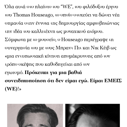
Όλα αυτά στο πλαίσιο του “WE”, του φιλόδοξου έργου
του Thomas Houseago, το οποίο στοχεύει να δώσει νέα
σημασία στην έννοια της δημιουργίας αμφισβητώντας
την ιδέα του καλλιτέχνη ως μοναχικού ατόμου.
Σύμφωνα με το μουσείο, ο Houseago περιέγραψε τη
συνεργασία του με τους Μπραντ Πιτ και Νικ Κέιβ ως
«μια εντυπωσιακή κίνηση απομάκρυνσης από τον
τρόπο σκέψης που καθοδηγείται από τον
εγωισμό.
Πρόκειται για μια βαθιά
συνειδητοποίηση ότι δεν είμαι εγώ. Είμαι ΕΜΕΙΣ
(WE)
!»