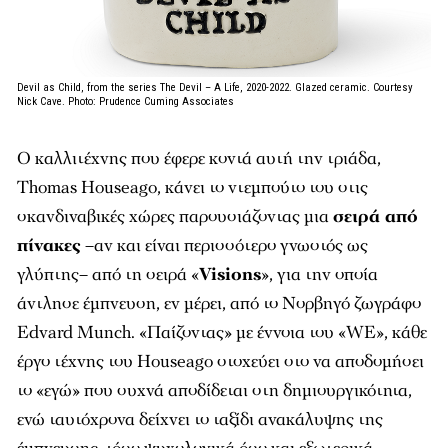
Devil as Child, from the series The Devil – A Life, 2020-2022. Glazed ceramic. Courtesy
Nick Cave. Photo: Prudence Cuming Associates
Ο καλλιτέχνης που έφερε κοντά αυτή την τριάδα,
Thomas Houseago, κάνει το ντεμπούτο του στις
σκανδιναβικές χώρες παρουσιάζοντας μια
σειρά από
πίνακες
–αν και είναι περισσότερο γνωστός ως
γλύπτης– από τη σειρά «
Visions
», για την οποία
άντλησε έμπνευση, εν μέρει, από το Νορβηγό ζωγράφο
Edvard Munch. «Παίζοντας» με έννοια του «WE», κάθε
έργο τέχνης του Houseago στοχεύει στο να αποδομήσει
το «εγώ» που συχνά αποδίδεται στη δημιουργικότητα,
ενώ ταυτόχρονα δείχνει το ταξίδι ανακάλυψης της