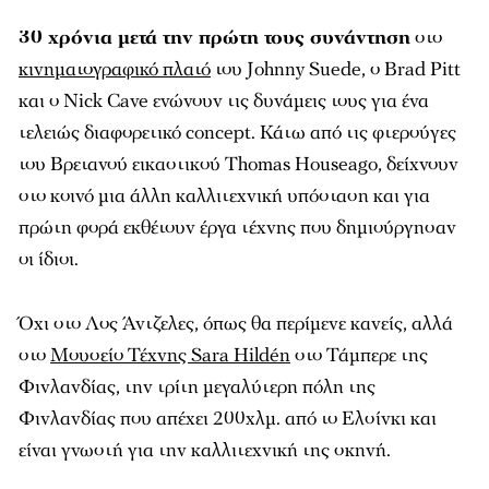
30 χρόνια μετά την πρώτη τους συνάντηση
στο
κινηματογραφικό πλατό
του
Johnny Suede, ο
Brad
Pitt
και ο
Nick
Cave
ενώνουν τις δυνάμεις τους για ένα
τελειώς διαφορετικό concept. Κάτω από τις φτερούγες
του Βρετανού εικαστικού Thomas Houseago, δείχνουν
στο κοινό μια άλλη καλλιτεχνική υπόσταση και για
πρώτη φορά εκθέτουν έργα τέχνης που δημιούργησαν
οι ίδιοι.
Όχι στο Λος Άντζελες, όπως θα περίμενε κανείς, αλλά
στο
Μουσείο Τέχνης Sara Hildén
στο Τάμπερε της
Φινλανδίας, την τρίτη μεγαλύτερη πόλη της
Φινλανδίας που απέχει 200χλμ. από το Ελσίνκι και
είναι γνωστή για την καλλιτεχνική της σκηνή.