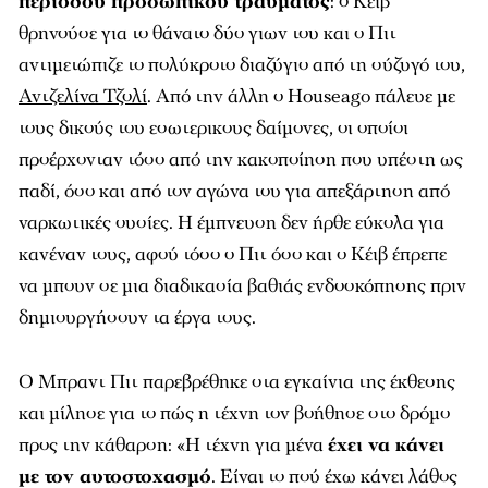
περιόδου προσωπικού τραύματος
: ο Κέιβ
θρηνούσε για το θάνατο δύο γιων του και ο Πιτ
αντιμετώπιζε το πολύκροτο διαζύγιο από τη σύζυγό του,
Αντζελίνα Τζολί
. Από την άλλη ο Houseago πάλευε με
τους δικούς του εσωτερικους δαίμονες, οι οποίοι
προέρχονταν τόσο από την κακοποίηση που υπέστη ως
παδί, όσο και από τον αγώνα του για απεξάρτηση από
ναρκωτικές ουσίες. Η έμπνευση δεν ήρθε εύκολα για
κανέναν τους, αφού τόσο ο Πιτ όσο και ο Κέιβ έπρεπε
να μπουν σε μια διαδικασία βαθιάς ενδοσκόπησης πριν
δημιουργήσουν τα έργα τους.
Ο Μπραντ Πιτ παρεβρέθηκε στα εγκαίνια της έκθεσης
και μίλησε για το πώς η τέχνη τον βοήθησε στο δρόμο
προς την κάθαρση: «Η τέχνη για μένα
έχει να κάνει
με τον αυτοστοχασμό
. Είναι το πού έχω κάνει λάθος