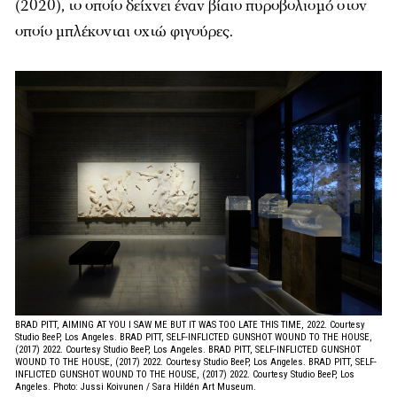
(2020), το οποίο δείχνει έναν βίαιο πυροβολισμό στον
οποίο μπλέκονται οχτώ φιγούρες.
BRAD PITT, AIMING AT YOU I SAW ME BUT IT WAS TOO LATE THIS TIME, 2022. Courtesy
Studio BeeP, Los Angeles. BRAD PITT, SELF-INFLICTED GUNSHOT WOUND TO THE HOUSE,
(2017) 2022. Courtesy Studio BeeP, Los Angeles. BRAD PITT, SELF-INFLICTED GUNSHOT
WOUND TO THE HOUSE, (2017) 2022. Courtesy Studio BeeP, Los Angeles. BRAD PITT, SELF-
INFLICTED GUNSHOT WOUND TO THE HOUSE, (2017) 2022. Courtesy Studio BeeP, Los
Angeles. Photo: Jussi Koivunen / Sara Hildén Art Museum.