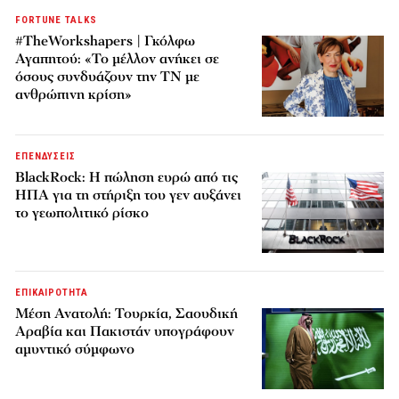
FORTUNE TALKS
#TheWorkshapers | Γκόλφω
Αγαπητού: «Το μέλλον ανήκει σε
όσους συνδυάζουν την ΤΝ με
ανθρώπινη κρίση»
ΕΠΕΝΔΥΣΕΙΣ
BlackRock: Η πώληση ευρώ από τις
ΗΠΑ για τη στήριξη του γεν αυξάνει
το γεωπολιτικό ρίσκο
ΕΠΙΚΑΙΡΟΤΗΤΑ
Μέση Ανατολή: Τουρκία, Σαουδική
Αραβία και Πακιστάν υπογράφουν
αμυντικό σύμφωνο