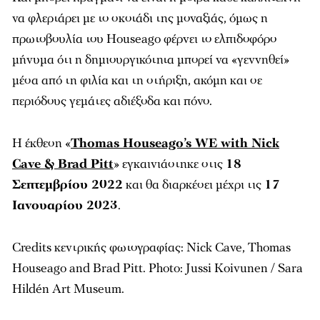
να φλερτάρει με το σκοτάδι της μοναξιάς, όμως η
πρωτοβουλία του Houseago φέρνει το ελπιδοφόρο
μήνυμα ότι η δημιουργικότητα μπορεί να «γεννηθεί»
μέσα από τη φιλία και τη στήριξη, ακόμη και σε
περιόδους γεμάτες αδιέξοδα και πόνο.
Η έκθεση «
Thomas Houseago’s WE with Nick
Cave & Brad Pitt
» εγκαινιάστηκε στις
18
Σεπτεμβρίου 2022
και θα διαρκέσει μέχρι τις
17
Ιανουαρίου 2023
.
Credits κεντρικής φωτογραφίας: Nick Cave, Thomas
Houseago and Brad Pitt. Photo: Jussi Koivunen / Sara
Hildén Art Museum.