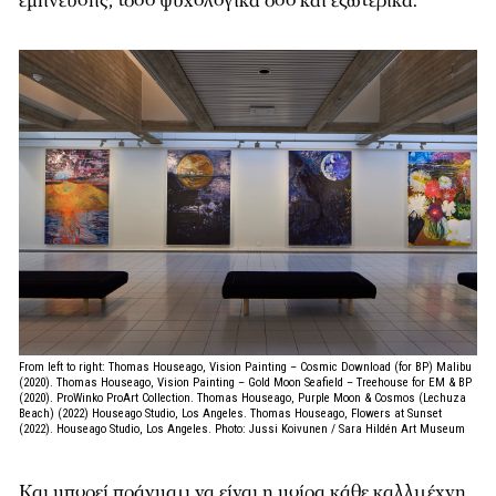
έμπνευσης, τόσο ψυχολογικά όσο και εξωτερικά.
From left to right: Thomas Houseago, Vision Painting – Cosmic Download (for BP) Malibu
(2020). Thomas Houseago, Vision Painting – Gold Moon Seafield – Treehouse for EM & BP
(2020). ProWinko ProArt Collection. Thomas Houseago, Purple Moon & Cosmos (Lechuza
Beach) (2022) Houseago Studio, Los Angeles. Thomas Houseago, Flowers at Sunset
(2022). Houseago Studio, Los Angeles. Photo: Jussi Koivunen / Sara Hildén Art Museum
Και μπορεί πράγματι να είναι η μοίρα κάθε καλλιτέχνη