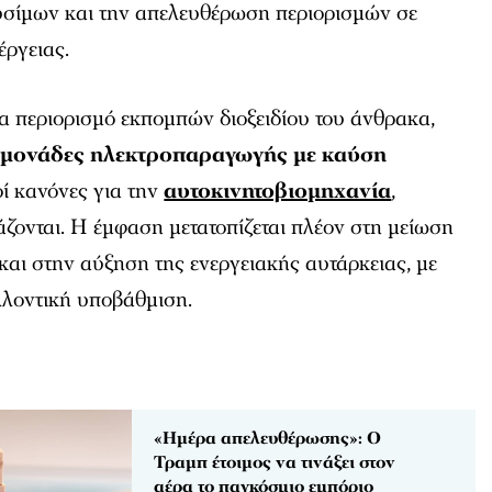
σίμων και την απελευθέρωση περιορισμών σε
έργειας.
ια περιορισμό εκπομπών διοξειδίου του άνθρακα,
ς
μονάδες
ηλεκτροπαραγωγής με καύση
ί κανόνες για την
αυτοκινητοβιομηχανία
,
άζονται. Η έμφαση μετατοπίζεται πλέον στη μείωση
αι στην αύξηση της ενεργειακής αυτάρκειας, με
λλοντική υποβάθμιση.
«Ημέρα απελευθέρωσης»: Ο
Τραμπ έτοιμος να τινάξει στον
αέρα το παγκόσμιο εμπόριο