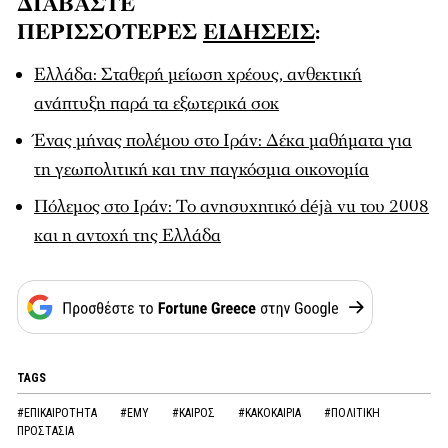
ΔΙΑΒΑΣΤΕ
ΠΕΡΙΣΣΟΤΕΡΕΣ
ΕΙΔΗΣΕΙΣ
:
Ελλάδα: Σταθερή μείωση χρέους, ανθεκτική
ανάπτυξη παρά τα εξωτερικά σοκ
Ένας μήνας πολέμου στο Ιράν: Δέκα μαθήματα για
τη γεωπολιτική και την παγκόσμια οικονομία
Πόλεμος στο Ιράν: Το ανησυχητικό déjà vu του 2008
και η αντοχή της Ελλάδα
TAGS
#ΕΠΙΚΑΙΡΟΤΗΤΑ
#ΕΜΥ
#ΚΑΙΡΟΣ
#ΚΑΚΟΚΑΙΡΙΑ
#ΠΟΛΙΤΙΚΗ
ΠΡΟΣΤΑΣΙΑ