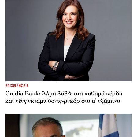
ΕΠΙΧΕΙΡΗΣΕΙΣ
Credia Bank: Άλμα 368% στα καθαρά κέρδη
και νέες εκταμιεύσεις-ρεκόρ στο α’ εξάμηνο