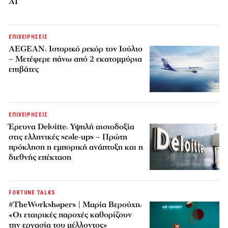
AI
ΕΠΙΧΕΙΡΗΣΕΙΣ
AEGEAN: Ιστορικό ρεκόρ τον Ιούλιο
– Μετέφερε πάνω από 2 εκατομμύρια
επιβάτες
ΕΠΙΧΕΙΡΗΣΕΙΣ
Έρευνα Deloitte: Υψηλή αισιοδοξία
στις ελληνικές scale-ups – Πρώτη
πρόκληση η εμπορική ανάπτυξη και η
διεθνής επέκταση
FORTUNE TALKS
#TheWorkshapers | Μαρία Βερούχη:
«Οι εταιρικές παροχές καθορίζουν
την εργασία του μέλλοντος»