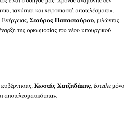
τός είναι ο οδηγός μας. Χρόνος αναμονής δεν
τητα, ταχύτητα και χειροπιαστά αποτελέσματα»,
 Ενέργειας,
Σταύρος Παπασταύρου
, μιλώντας
 έναρξη της ορκωμοσίας του νέου υπουργικού
ς κυβέρνησης,
Κωστής Χατζηδάκης
, έστειλε μόνο
ι αποτελεσματικότητα».