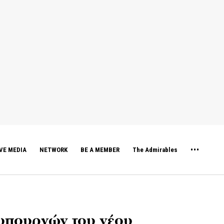
VE MEDIA
NETWORK
BE A MEMBER
The Admirables
 υπουργών του νέου