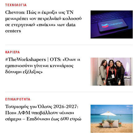
ΤΕΧΝΟΛΟΓΙΑ
Chevron: Πώς η έκρηξη της ΤΝ
μετατρέπει τον πετρελαϊκό κολοσσό
σε ενεργειακό «παίκτη» των data
centers
ΚΑΡΙΕΡΑ
#TheWorkshapers | OTS: «Όταν η
εμπιστοσύνη γίνεται κινητήριος
δύναμη εξέλιξης»
ΕΠΙΚΑΙΡΟΤΗΤΑ
Τουρισμός για Όλους 2026-2027:
Ποια ΑΦΜ υποβάλλουν αίτηση
σήμερα – Επιδότηση έως 600 ευρώ