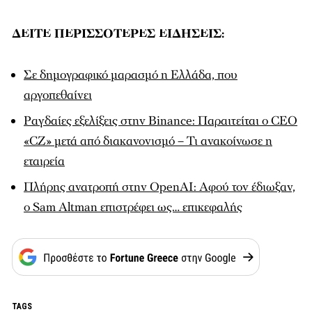
ΔΕΙΤΕ ΠΕΡΙΣΣΟΤΕΡΕΣ ΕΙΔΗΣΕΙΣ:
Σε δημογραφικό μαρασμό η Ελλάδα, που
αργοπεθαίνει
Ραγδαίες εξελίξεις στην Binance: Παραιτείται ο CEO
«CZ» μετά από διακανονισμό – Τι ανακοίνωσε η
εταιρεία
Πλήρης ανατροπή στην OpenAI: Αφού τον έδιωξαν,
ο Sam Altman επιστρέφει ως… επικεφαλής
TAGS