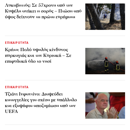
Λυκαβηττός: Σε 57χρονη από την
Κυψέλη ανήκει η σορός – Πτώση από
ύψος δείχνουν τα πρώτα ευρήματα
ΕΠΙΚΑΙΡΟΤΗΤΑ
Κρήτη: Πολύ υψηλός κίνδυνος
πυρκαγιάς και την Κυριακή – Σε
επιφυλακή όλο το νησί
ΕΠΙΚΑΙΡΟΤΗΤΑ
Τζιάνι Ινφαντίνο: Διαψεύδει
καταγγελίες για σχέση με υπάλληλο
και εξαψήφια αποζημίωση από την
UEFA