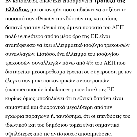
Εν κατακλείδι, όπως έχει επισημάνει η
Τράπεζα της
Ελλάδος
,
μια οικονομία που επιδιώκει να αυξήσει το
ποσοστό των εθνικών επενδύσεών της και επίσης
δαπανά για την εθνική της άμυνα ποσοστό του ΑΕΠ
πολύ υψηλότερο από το μέσο όρο της ΕΕ είναι
αναπόφευκτο να έχει ελλειμματικό ισοζύγιο τρεχουσών
συναλλαγών. Ωστόσο, ένα έλλειμμα του ισοζυγίου
τρεχουσών συναλλαγών πάνω από 4% του ΑΕΠ που
διατηρείται μεσοπρόθεσμα έρχεται σε σύγκρουση με τον
έλεγχο των μακροοικονομικών ανισορροπιών
(macroeconomic imbalances procedure) της ΕΕ,
κυρίως όμως υποδηλώνει ότι η εθνική δαπάνη είναι
σημαντικά και διαχρονικά μεγαλύτερη από την
εγχώρια παραγωγή ή, ταυτόσημα, ότι οι επενδύσεις του
ιδιωτικού και του δημόσιου τομέα είναι σημαντικά
υψηλότερες από τις αντίστοιχες αποταμιεύσεις.