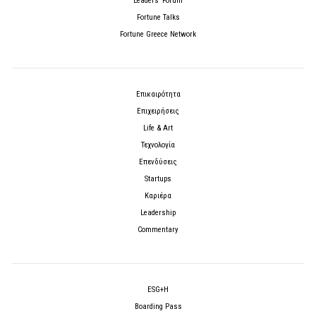
Leaders’ Forum
Fortune Talks
Fortune Greece Network
Επικαιρότητα
Επιχειρήσεις
Life & Art
Τεχνολογία
Επενδύσεις
Startups
Καριέρα
Leadership
Commentary
ESG+H
Boarding Pass