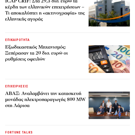
ICAP CRIF: Στα 29,3 δισ. ευρώ τα
κέρδη των ελληνικών επιχειρήσεων –
Τι αποκαλύπτει η «ακτινογραφία» της
ελληνικής αγοράς
ΕΠΙΚΑΙΡΟΤΗΤΑ
Εξωδικαστικός Μηχανισμός:
Ξεπέρασαν τα 20 δισ. ευρώ οι
ρυθμίσεις οφειλών
ΕΠΙΧΕΙΡΗΣΕΙΣ
ΑΒΑΞ: Αναλαμβάνει την κατασκευή
μονάδας ηλεκτροπαραγωγής 800 MW
στη Λάρισα
FORTUNE TALKS