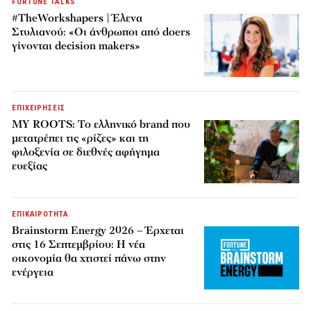
FORTUNE TALKS
#TheWorkshapers | Έλενα
Στυλιανού: «Οι άνθρωποι από doers
γίνονται decision makers»
ΕΠΙΧΕΙΡΗΣΕΙΣ
MY ROOTS: Το ελληνικό brand που
μετατρέπει τις «ρίζες» και τη
φιλοξενία σε διεθνές αφήγημα
ευεξίας
ΕΠΙΚΑΙΡΟΤΗΤΑ
Brainstorm Energy 2026 – Έρχεται
στις 16 Σεπτεμβρίου: Η νέα
οικονομία θα χτιστεί πάνω στην
ενέργεια