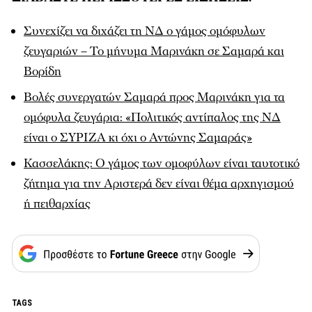
Συνεχίζει να διχάζει τη ΝΔ ο γάμος ομόφυλων
ζευγαριών – Το μήνυμα Μαρινάκη σε Σαμαρά και
Βορίδη
Βολές συνεργατών Σαμαρά προς Μαρινάκη για τα
ομόφυλα ζευγάρια: «Πολιτικός αντίπαλος της ΝΔ
είναι ο ΣΥΡΙΖΑ κι όχι ο Αντώνης Σαμαράς»
Κασσελάκης: Ο γάμος των ομοφύλων είναι ταυτοτικό
ζήτημα για την Αριστερά δεν είναι θέμα αρχηγισμού
ή πειθαρχίας
TAGS