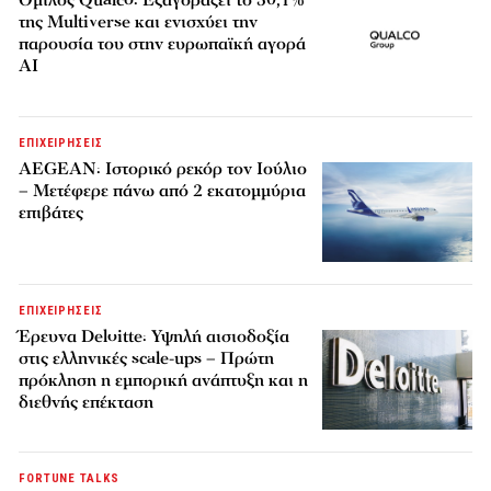
Όμιλος Qualco: Εξαγοράζει το 50,1%
της Multiverse και ενισχύει την
παρουσία του στην ευρωπαϊκή αγορά
AI
ΕΠΙΧΕΙΡΗΣΕΙΣ
AEGEAN: Ιστορικό ρεκόρ τον Ιούλιο
– Μετέφερε πάνω από 2 εκατομμύρια
επιβάτες
ΕΠΙΧΕΙΡΗΣΕΙΣ
Έρευνα Deloitte: Υψηλή αισιοδοξία
στις ελληνικές scale-ups – Πρώτη
πρόκληση η εμπορική ανάπτυξη και η
διεθνής επέκταση
FORTUNE TALKS