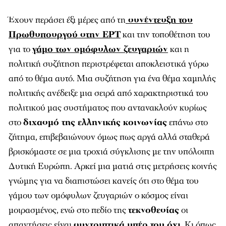
Έχουν περάσει έξι μέρες από τη
συνέντευξη του
Πρωθυπουργού στην ΕΡΤ
και την τοποθέτηση του
για το
γάμο των ομόφυλων ζευγαριών
και η
πολιτική συζήτηση περιστρέφεται αποκλειστικά γύρω
από το θέμα αυτό. Μια συζήτηση για ένα θέμα χαμηλής
πολιτικής ανέδειξε μια σειρά από χαρακτηριστικά του
πολιτικού μας συστήματος που αντανακλούν κυρίως
στο
διχασμό της ελληνικής κοινωνίας
επάνω στο
ζήτημα, επιβεβαιώνουν όμως πως αργά αλλά σταθερά
βρισκόμαστε σε μια τροχιά σύγκλισης με την υπόλοιπη
Δυτική Ευρώπη. Αρκεί μια ματιά στις μετρήσεις κοινής
γνώμης για να διαπιστώσει κανείς ότι στο θέμα του
γάμου των ομόφυλων ζευγαριών ο κόσμος είναι
μοιρασμένος, ενώ στο πεδίο της
τεκνοθεσίας
οι
απαντήσεις είναι
συντριπτικά υπέρ του όχι
. Κι όπως