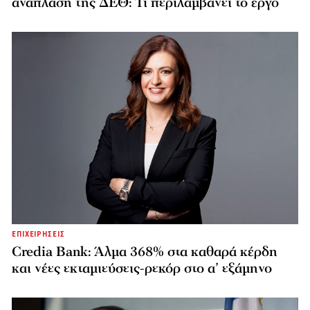
ανάπλαση της ΔΕΘ: Τι περιλαμβάνει το έργο
ΕΠΙΧΕΙΡΗΣΕΙΣ
Credia Bank: Άλμα 368% στα καθαρά κέρδη
και νέες εκταμιεύσεις-ρεκόρ στο α’ εξάμηνο