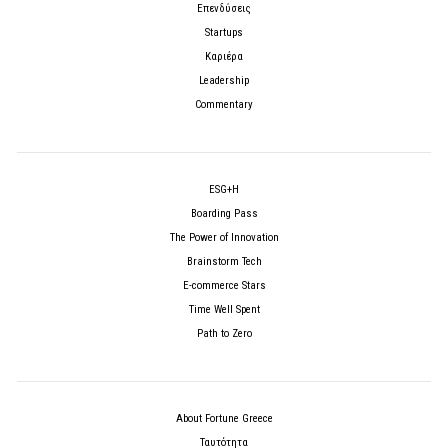
Επενδύσεις
Startups
Καριέρα
Leadership
Commentary
ESG+H
Boarding Pass
The Power of Innovation
Brainstorm Tech
E-commerce Stars
Time Well Spent
Path to Zero
About Fortune Greece
Ταυτότητα