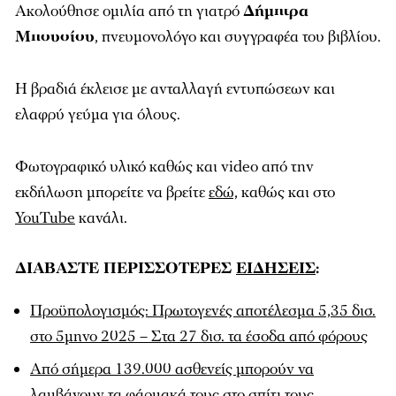
Ακολούθησε ομιλία από τη γιατρό
Δήμητρα
Μπουσίου
, πνευμονολόγο και συγγραφέα του βιβλίου.
Η βραδιά έκλεισε με ανταλλαγή εντυπώσεων και
ελαφρύ γεύμα για όλους.
Φωτογραφικό υλικό καθώς και video από την
εκδήλωση μπορείτε να βρείτε
εδώ,
καθώς και στο
YouTube
κανάλι.
ΔΙΑΒΑΣΤΕ ΠΕΡΙΣΣΟΤΕΡΕΣ
ΕΙΔΗΣΕΙΣ
:
Προϋπολογισμός: Πρωτογενές αποτέλεσμα 5,35 δισ.
στο 5μηνο 2025 – Στα 27 δισ. τα έσοδα από φόρους
Από σήμερα 139.000 ασθενείς μπορούν να
λαμβάνουν τα φάρμακά τους στο σπίτι τους