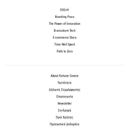
ESG+H
Boarding Pass
The Power of Innovation
Brainstorm Tech
E-commerce Stars
Time Well Spent
Path to Zero
About Fortune Greece
Ταυτότητα
Δήλωση Συμμόρφωσης
Επικοινωνία
Newsletter
Συνδρομή
Όροι Χρήσης
Προσωπικά Δεδομένα