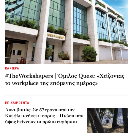
ΚΑΡΙΕΡΑ
#TheWorkshapers | Όμιλος Quest: «Χτίζοντας
το workplace της επόμενης ημέρας»
ΕΠΙΚΑΙΡΟΤΗΤΑ
Λυκαβηττός: Σε 57χρονη από την
Κυψέλη ανήκει η σορός – Πτώση από
ύψος δείχνουν τα πρώτα ευρήματα