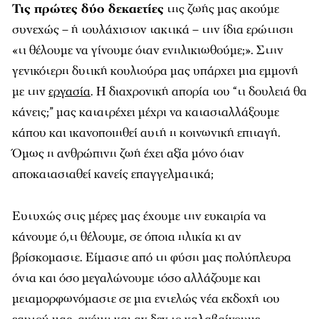
Τις πρώτες δύο δεκαετίες
της ζωής μας ακούμε
συνεχώς – ή τουλάχιστον τακτικά – την ίδια ερώτηση
«τι θέλουμε να γίνουμε όταν ενηλικιωθούμε;». Στην
γενικότερη δυτική κουλτούρα μας υπάρχει μια εμμονή
με την
εργασία
. Η διαχρονική απορία του “τι δουλειά θα
κάνεις;” μας κατατρέχει μέχρι να κατασταλλάξουμε
κάπου και ικανοποιηθεί αυτή η κοινωνική επιταγή.
Όμως η ανθρώπινη ζωή έχει αξία μόνο όταν
αποκατασταθεί κανείς επαγγελματικά;
Ευτυχώς στις μέρες μας έχουμε την ευκαιρία να
κάνουμε ό,τι θέλουμε, σε όποια ηλικία κι αν
βρίσκομαστε. Είμαστε από τη φύση μας πολύπλευρα
όντα και όσο μεγαλώνουμε τόσο αλλάζουμε και
μεταμορφωνόμαστε σε μια εντελώς νέα εκδοχή του