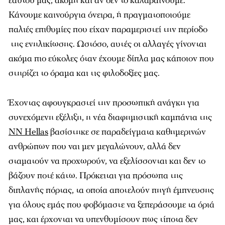
εαυτού μας, ακόμη και αν δεν το καλαβαίνουμε.
Κάνουμε καινούργια όνειρα, ή πραγματοποιούμε
παλιές επιθυμίες που είχαν παραμεριστεί την περίοδο
της ενηλικίωσης. Ωστόσο, αυτές οι αλλαγές γίνονται
ακόμα πιο εύκολες όταν έχουμε δίπλα μας κάποιον που
στηρίζει το όραμα και τις φιλοδοξίες μας.
Έχοντας αφουγκραστεί την προσωπική ανάγκη για
συνεχόμενη εξέλιξη, η νέα διαφημιστική καμπάνια της
NN Hellas
βασίστηκε σε παραδείγματα καθημερινών
ανθρώπων που ναι μεν μεγαλώνουν, αλλά δεν
σταματούν να προχωρούν, να εξελίσσονται και δεν το
βάζουν ποτέ κάτω. Πρόκειται για πρόσωπα της
διπλανής πόρτας, τα οποία αποτελούν πηγή έμπνευσης
για όλους εμάς που φοβόμαστε να ξεπεράσουμε τα όριά
μας, και έρχονται να υπενθυμίσουν πως τίποτα δεν