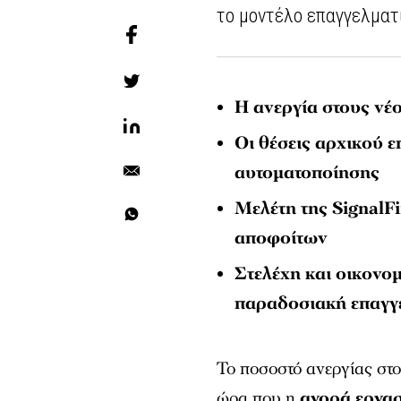
το μοντέλο επαγγελματι
Η ανεργία στους νέ
Οι θέσεις αρχικού ε
αυτοματοποίησης
Μελέτη της SignalF
αποφοίτων
Στελέχη και οικονο
παραδοσιακή επαγγ
Το ποσοστό ανεργίας στο
ώρα που η
αγορά εργα