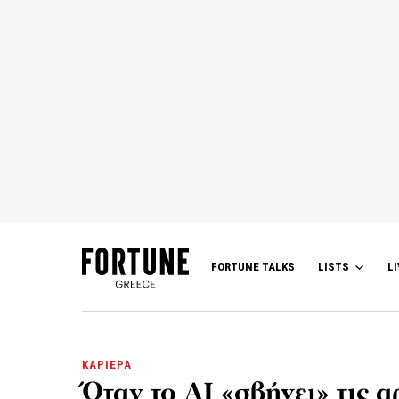
FORTUNE TALKS
LISTS
LI
ΚΑΡΙΕΡΑ
Όταν το AI «σβήνει» τις α