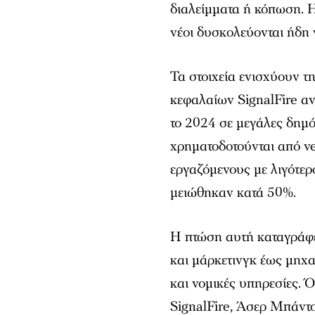
διαλείμματα ή κόπωση. Η
νέοι δυσκολεύονται ήδη 
Τα στοιχεία ενισχύουν τ
κεφαλαίων SignalFire α
το 2024 σε μεγάλες δημόσ
χρηματοδοτούνται από ven
εργαζόμενους με λιγότερ
μειώθηκαν κατά 50%.
Η πτώση αυτή καταγράφε
και μάρκετινγκ έως μηχα
και νομικές υπηρεσίες. 
SignalFire, Άσερ Μπάντο