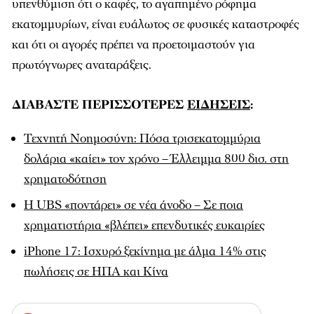
υπενθύμιση ότι ο καφές, το αγαπημένο ρόφημα
εκατομμυρίων, είναι ευάλωτος σε φυσικές καταστροφές
και ότι οι αγορές πρέπει να προετοιμαστούν για
πρωτόγνωρες αναταράξεις.
ΔΙΑΒΑΣΤΕ ΠΕΡΙΣΣΟΤΕΡΕΣ
ΕΙΔΗΣΕΙΣ
:
Τεχνητή Νοημοσύνη: Πόσα τρισεκατομμύρια
δολάρια «καίει» τον χρόνο – Έλλειμμα 800 δισ. στη
χρηματοδότηση
Η UBS «ποντάρει» σε νέα άνοδο – Σε ποια
χρηματιστήρια «βλέπει» επενδυτικές ευκαιρίες
iPhone 17: Ισχυρό ξεκίνημα με άλμα 14% στις
πωλήσεις σε ΗΠΑ και Κίνα