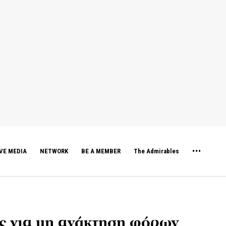
VE MEDIA
NETWORK
BE A MEMBER
The Admirables
ς για μη ανάκτηση φόρων