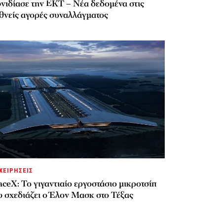
νιδίασε την ΕΚΤ – Νέα δεδομένα στις
εθνείς αγορές συναλλάγματος
ΧΕΙΡΗΣΕΙΣ
ceX: Το γιγαντιαίο εργοστάσιο μικροτσίπ
υ σχεδιάζει ο Έλον Μασκ στο Τέξας