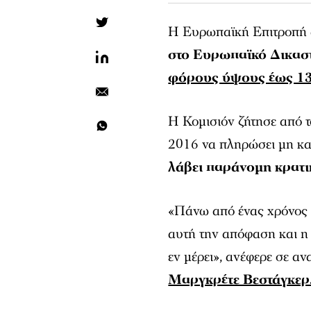
Η Ευρωπαϊκή Επιτροπή 
στο Ευρωπαϊκό Δικασ
φόρους ύψους έως 13 
Η Κομισιόν ζήτησε από τ
2016 να πληρώσει μη κατ
λάβει παράνομη κρατι
«Πάνω από ένας χρόνος έ
αυτή την απόφαση και η 
εν μέρει», ανέφερε σε 
Μαργκρέτε Βεστάγκερ