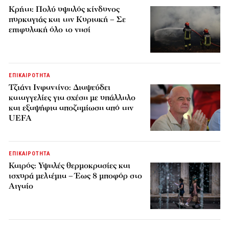
Κρήτη: Πολύ υψηλός κίνδυνος
πυρκαγιάς και την Κυριακή – Σε
επιφυλακή όλο το νησί
ΕΠΙΚΑΙΡΟΤΗΤΑ
Τζιάνι Ινφαντίνο: Διαψεύδει
καταγγελίες για σχέση με υπάλληλο
και εξαψήφια αποζημίωση από την
UEFA
ΕΠΙΚΑΙΡΟΤΗΤΑ
Καιρός: Υψηλές θερμοκρασίες και
ισχυρά μελτέμια – Έως 8 μποφόρ στο
Αιγαίο