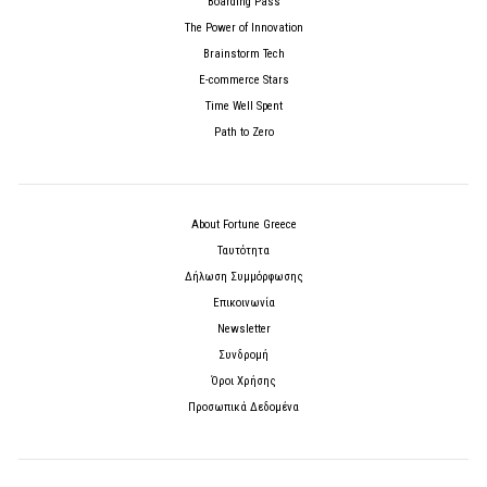
Boarding Pass
The Power of Innovation
Brainstorm Tech
E-commerce Stars
Time Well Spent
Path to Zero
About Fortune Greece
Ταυτότητα
Δήλωση Συμμόρφωσης
Επικοινωνία
Newsletter
Συνδρομή
Όροι Χρήσης
Προσωπικά Δεδομένα