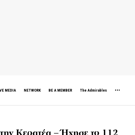
VE MEDIA
NETWORK
BE A MEMBER
The Admirables
την Κερατέα – Ήχησε το 112