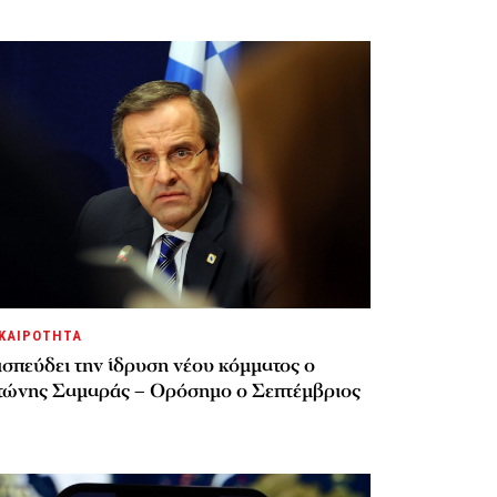
ΚΑΙΡΟΤΗΤΑ
σπεύδει την ίδρυση νέου κόμματος o
τώνης Σαμαράς – Ορόσημο ο Σεπτέμβριος