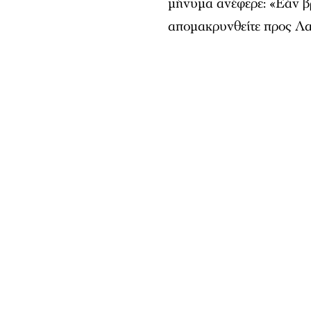
μήνυμα ανέφερε: «Εάν β
απομακρυνθείτε προς Λαύ