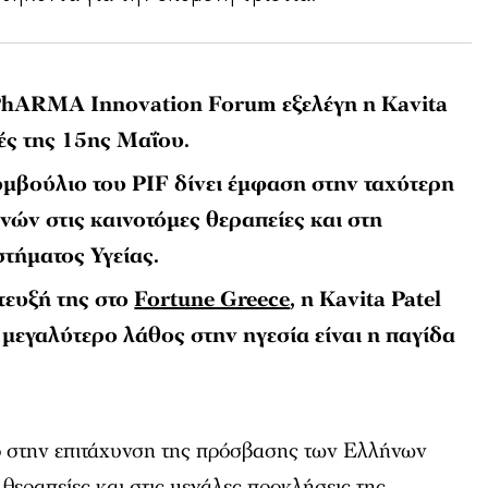
PhARMA Innovation Forum εξελέγη η Kavita
γές της 15ης Μαΐου.
υμβούλιο του PIF δίνει έμφαση στην ταχύτερη
ών στις καινοτόμες θεραπείες και στη
τήματος Υγείας.
ευξή της στο
Fortune Greece
, η Kavita Patel
ο μεγαλύτερο λάθος στην ηγεσία είναι η παγίδα
 στην επιτάχυνση της πρόσβασης των Ελλήνων
 θεραπείες και στις μεγάλες προκλήσεις της