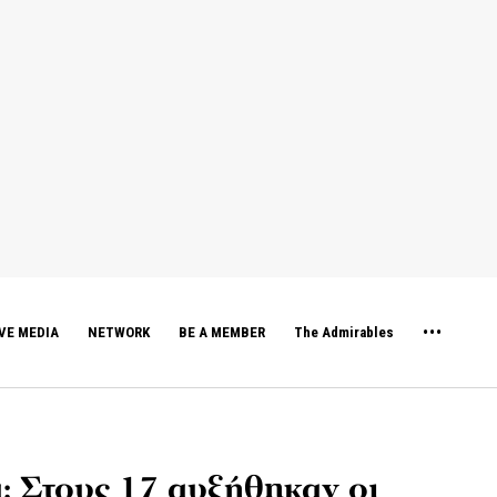
VE MEDIA
NETWORK
BE A MEMBER
The Admirables
: Στους 17 αυξήθηκαν οι