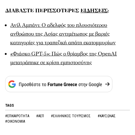
ΔΙΑΒΑΣΤΕ ΠΕΡΙΣΣΟΤΕΡΕΣ
ΕΙΔΗΣΕΙΣ
:
Ανίλ Αμπάνι: Ο αδελφός του πλουσιότερου
ανθρώπου της Ασίας αντιμέτωπος με βαριές
κατηγορίες για τραπεζική απάτη εκατομμυρίων
«Φιάσκο GPT-5»: Πώς ο θρίαμβος της OpenAI
μετατράπηκε σε κρίση εμπιστοσύνης
TAGS
#ΕΠΙΚΑΙΡΟΤΗΤΑ
#ΑΕΠ
#ΕΛΛΗΝΙΚΟΣ ΤΟΥΡΙΣΜΟΣ
#ΚΑΥΣΩΝΑΣ
#ΟΙΚΟΝΟΜΙΑ