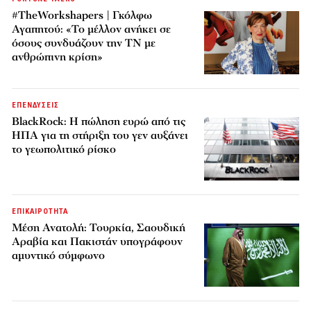
#TheWorkshapers | Γκόλφω
Αγαπητού: «Το μέλλον ανήκει σε
όσους συνδυάζουν την ΤΝ με
ανθρώπινη κρίση»
ΕΠΕΝΔΥΣΕΙΣ
BlackRock: Η πώληση ευρώ από τις
ΗΠΑ για τη στήριξη του γεν αυξάνει
το γεωπολιτικό ρίσκο
ΕΠΙΚΑΙΡΟΤΗΤΑ
Μέση Ανατολή: Τουρκία, Σαουδική
Αραβία και Πακιστάν υπογράφουν
αμυντικό σύμφωνο