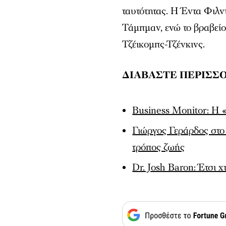
ταυτότητας. Η Έντα Φιλν
Τάμπμαν, ενώ το βραβεί
Τζέικομπς-Τζένκινς.
ΔΙΑΒΑΣΤΕ ΠΕΡΙΣΣ
Βusiness Monitor: Η «
Γιώργος Γεράρδος στο
τρόπος ζωής
Dr. Josh Baron: Έτσι χ