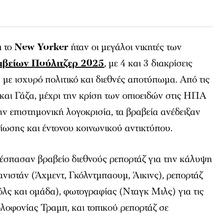
ι το
New Yorker
ήταν οι μεγάλοι νικητές των
βείων Πούλιτζερ 2025
, με 4 και 3 διακρίσεις
ά με ισχυρό πολιτικό και διεθνές αποτύπωμα. Από τις
και Γάζα, μέχρι την κρίση των οπιοειδών στις ΗΠΑ
ην επιστημονική λογοκρισία, τα βραβεία ανέδειξαν
ίωσης και έντονου κοινωνικού αντικτύπου.
σπασαν βραβείο διεθνούς ρεπορτάζ για την κάλυψη
νιστάν (Άχμεντ, Γκόλντμπαουμ, Άικινς), ρεπορτάζ
λς και ομάδα), φωτογραφίας (Νταγκ Μιλς) για τις
ολοφονίας Τραμπ, και τοπικού ρεπορτάζ σε