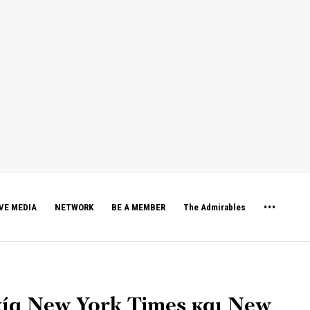
VE MEDIA
NETWORK
BE A MEMBER
The Admirables
χία New York Times και New