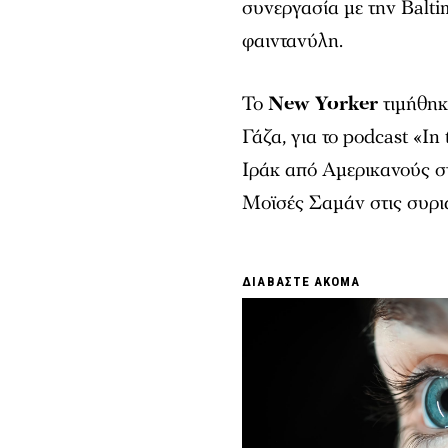
συνεργασία με την Balti
φαιντανύλη.
Το
New Yorker
τιμήθηκ
Γάζα, για το podcast «I
Ιράκ από Αμερικανούς στ
Μοϊσές Σαμάν στις συρι
ΔΙΑΒΑΣΤΕ ΑΚΟΜΑ