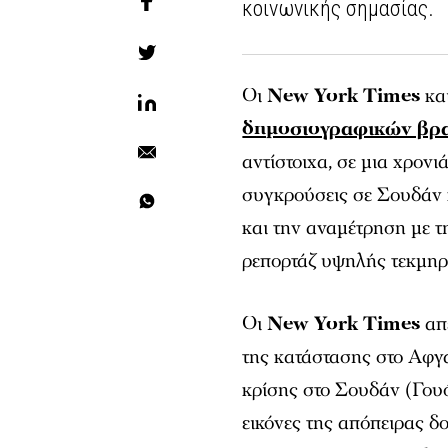
κοινωνικής σημασίας.
Οι
New York Times
κα
δημοσιογραφικών βρα
αντίστοιχα, σε μια χρονι
συγκρούσεις σε Σουδάν 
και την αναμέτρηση με τ
ρεπορτάζ υψηλής τεκμηρ
Οι
New York Times
απέ
της κατάστασης στο Αφγα
κρίσης στο Σουδάν (Γουό
εικόνες της απόπειρας δ