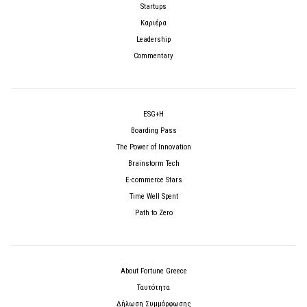
Startups
Καριέρα
Leadership
Commentary
ESG+H
Boarding Pass
The Power of Innovation
Brainstorm Tech
E-commerce Stars
Time Well Spent
Path to Zero
About Fortune Greece
Ταυτότητα
Δήλωση Συμμόρφωσης