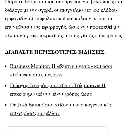
Παρά τη δέσμευση του υπουργείου για βελτιώσεις και
διάλογο με την αγορά, οι επαγγελματίες του κλάδου
εμφανίζονται επιφυλακτικοί και καλούν σε άμεση
επανεξέταση της εφαρμογής, ώστε να αποφευχθεί μια
νέα πηγή γραφειοκρατικής πίεσης για τις επιχειρήσεις
ΔΙΑΒΑΣΤΕ ΠΕΡΙΣΣΟΤΕΡΕΣ
ΕΙΔΗΣΕΙΣ
:
Βusiness Monitor: Η «έξυπνη ηγεσία» και όσοι
#tolmisan στο επιχειρείν
Γιώργος Γεράρδος στο «Όσοι Τόλμησαν»: Η
επιχειρηματικότητα είναι τρόπος ζωής
Dr. Josh Baron: Έτσι χτίζονται οι οικογενειακές
επιχειρήσεις με μέλλον