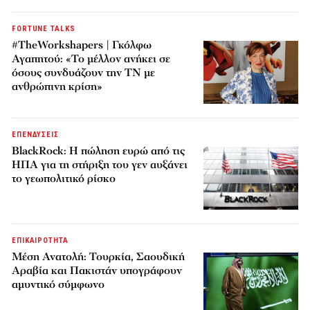
FORTUNE TALKS
#TheWorkshapers | Γκόλφω
Αγαπητού: «Το μέλλον ανήκει σε
όσους συνδυάζουν την ΤΝ με
ανθρώπινη κρίση»
ΕΠΕΝΔΥΣΕΙΣ
BlackRock: Η πώληση ευρώ από τις
ΗΠΑ για τη στήριξη του γεν αυξάνει
το γεωπολιτικό ρίσκο
ΕΠΙΚΑΙΡΟΤΗΤΑ
Μέση Ανατολή: Τουρκία, Σαουδική
Αραβία και Πακιστάν υπογράφουν
αμυντικό σύμφωνο