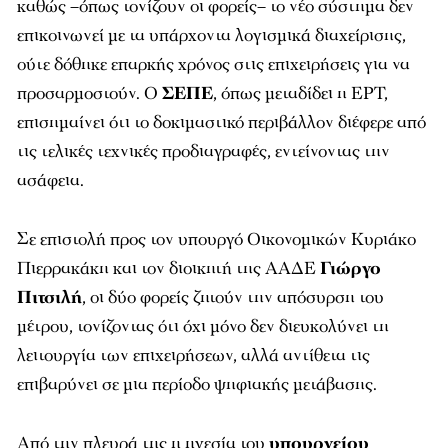
καθώς –όπως τονίζουν οι φορείς– το νέο σύστημα δεν
επικοινωνεί με τα υπάρχοντα λογισμικά διαχείρισης,
ούτε δόθηκε επαρκής χρόνος στις επιχειρήσεις για να
προσαρμοστούν. Ο
ΣΕΠΕ
, όπως μεταδίδει η ΕΡΤ,
επισημαίνει ότι το δοκιμαστικό περιβάλλον διέφερε από
τις τελικές τεχνικές προδιαγραφές, εντείνοντας την
ασάφεια.
Σε επιστολή προς τον υπουργό Οικονομικών Κυριάκο
Πιερρακάκη και τον διοικητή της ΑΑΔΕ
Γιώργο
Πιτσιλή
, οι δύο φορείς ζητούν την απόσυρση του
μέτρου, τονίζοντας ότι όχι μόνο δεν διευκολύνει τη
λειτουργία των επιχειρήσεων, αλλά αντίθετα τις
επιβαρύνει σε μια περίοδο ψηφιακής μετάβασης.
Από την πλευρά της η ηγεσία του
υπουργείου