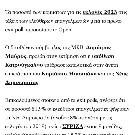
Τα ποσοστά των κομμάτων για τις
εκλογές 2023
στις
τάξεις των ελεύθερων επαγγελματιών μετά το πρώτο
exit poll παρουσίασε το Open.
O διευθύνων σύμβουλος της MRB,
Δημήτρης
Μαύρος
, προέβη στην εκτίμηση ότι η
υπόθεση
Κατρούγκαλου
επέδρασε καταλυτικά στην άνετη
επικράτηση του
Κυριάκου Μητσοτάκη
και της
Nέας
Δημοκρατίας
.
Επικαλούμενος στοιχεία από τα exit polls, ανέφερε ότι
σε ποσοστό 51,9% οι ελεύθεροι επαγγελματίες ψήφισαν
τη Νέα Δημοκρατία (άνοδος 8% σε σχέση με τις
εκλογές του 2019), ενώ ο
ΣΥΡΙΖΑ
έχασε 9 μονάδες,