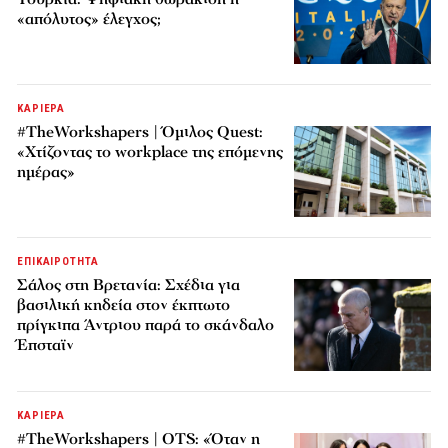
«απόλυτος» έλεγχος;
ΚΑΡΙΕΡΑ
#TheWorkshapers | Όμιλος Quest:
«Χτίζοντας το workplace της επόμενης
ημέρας»
ΕΠΙΚΑΙΡΟΤΗΤΑ
Σάλος στη Βρετανία: Σχέδια για
βασιλική κηδεία στον έκπτωτο
πρίγκιπα Άντριου παρά το σκάνδαλο
Έπσταϊν
ΚΑΡΙΕΡΑ
#TheWorkshapers | OTS: «Όταν η