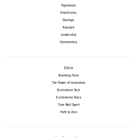
Τεχνολογία
Επενδύσεις
Startups
Καριέρα
Leadership
Commentary
ESG+H
Boarding Pass
The Power of Innovation
Brainstorm Tech
E-commerce Stars
Time Well Spent
Path to Zero