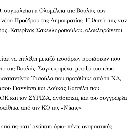
00, συγκαλείται η Ολομέλεια της
Βουλής
των
 νέου Προέδρου της Δημοκρατίας. Η θητεία της νυν
ίας, Κατερίνας Σακελλαροπούλου, ολοκληρώνεται
ίται να επιλέξει μεταξύ τεσσάρων προτάσεων που
ίο της Βουλής. Συγκεκριμένα, μεταξύ του τέως
ωνσταντίνου Τασούλα που προτάθηκε από τη ΝΔ,
σου Γιαννίτση και Λούκας Κατσέλη που
Κ και τον ΣΥΡΙΖΑ, αντίστοιχα, και του συγγραφέα
τάθηκε από την ΚΟ της «Νίκης».
από τις -κατ’ ανώτατο όριο- πέντε ονομαστικές