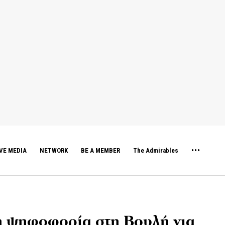
VE MEDIA
NETWORK
BE A MEMBER
The Admirables
η ψηφοφορία στη Βουλή για