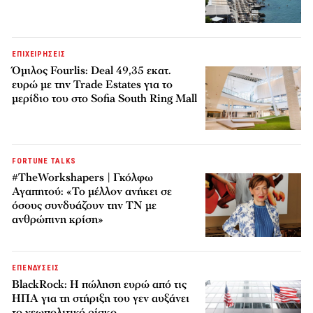
ΕΠΙΧΕΙΡΗΣΕΙΣ
Όμιλος Fourlis: Deal 49,35 εκατ.
ευρώ με την Trade Estates για το
μερίδιο του στο Sofia South Ring Mall
FORTUNE TALKS
#TheWorkshapers | Γκόλφω
Αγαπητού: «Το μέλλον ανήκει σε
όσους συνδυάζουν την ΤΝ με
ανθρώπινη κρίση»
ΕΠΕΝΔΥΣΕΙΣ
BlackRock: Η πώληση ευρώ από τις
ΗΠΑ για τη στήριξη του γεν αυξάνει
το γεωπολιτικό ρίσκο