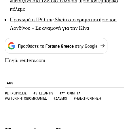
«πέταξαν» στα 155 δισ. δολάρια, πριν τον εμπορικό
πόλεμο
Προχωρά η IPO της Shein στο χρηματιστήριο του
Λονδίνου – Σε αναμονή για την Κίνα
Πηγή: reuters.com
TAGS
#ΕΠΙΧΕΙΡΗΣΕΙΣ
#STELLANTIS
#ΑΥΤΟΚΙΝΗΤΑ
#ΑΥΤΟΚΙΝΗΤΟΒΙΟΜΗΧΑΝΙΕΣ
#ΔΑΣΜΟΙ
#ΗΛΕΚΤΡΟΚΙΝΗΣΗ