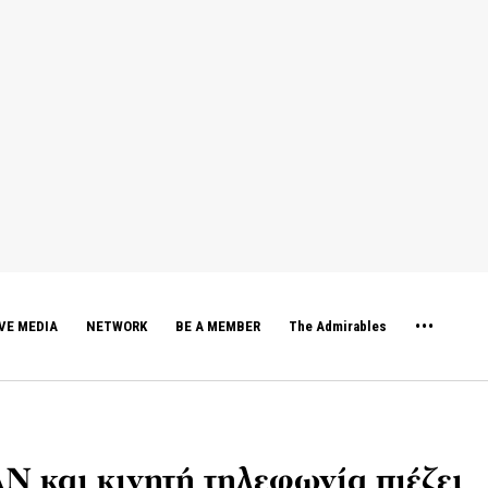
VE MEDIA
NETWORK
BE A MEMBER
The Admirables
N και κινητή τηλεφωνία πιέζει