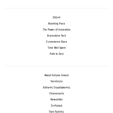
ESG+H
Boarding Pass
The Power of Innovation
Brainstorm Tech
E-commerce Stars
Time Well Spent
Path to Zero
About Fortune Greece
Ταυτότητα
Δήλωση Συμμόρφωσης
Επικοινωνία
Newsletter
Συνδρομή
Όροι Χρήσης