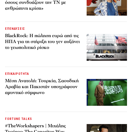
όσους συνδυάζουν την ΤΝ με
ανθρώπινη κρίση»
ΕΠΕΝΔΥΣΕΙΣ
BlackRock: Η πώληση ευρώ από τις
ΗΠΑ για τη στήριξη του γεν αυξάνει
το γεωπολιτικό ρίσκο
ΕΠΙΚΑΙΡΟΤΗΤΑ
Μέση Ανατολή: Τουρκία, Σαουδική
Αραβία και Πακιστάν υπογράφουν
αμυντικό σύμφωνο
FORTUNE TALKS
#TheWorkshapers | Μιχάλης
Τυρίμος: The Capacitor Way