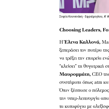
Σοφία Κουνενάκη - Εφραίμογλου, Α’ 
Choosing Leaders, For
Η
Έλενα Καλλονά,
Man
ξεπεράσει τον πατέρα της
να τρέξει την εταιρεία ε
“κλείσει” τη θυγατρική 
Μαυρομμάτη,
CEO της 
συστήματα όπως atm και 
Όταν ξέσπασε ο πόλεμος
την υπερ-λειτουργία απα
τα καταφύγια με αλεξίσφ