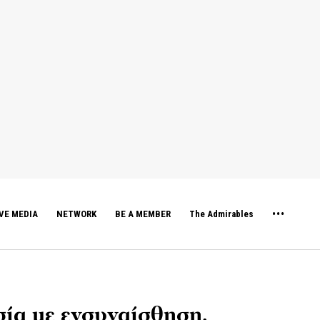
VE MEDIA
NETWORK
BE A MEMBER
The Admirables
α με ενσυναίσθηση,