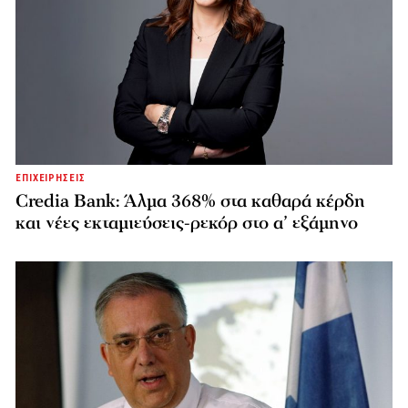
ΕΠΙΧΕΙΡΗΣΕΙΣ
Credia Bank: Άλμα 368% στα καθαρά κέρδη
και νέες εκταμιεύσεις-ρεκόρ στο α’ εξάμηνο