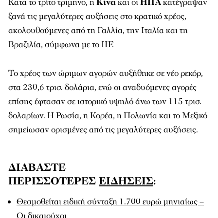
Κατά το τρίτο τρίμηνο, η
Κίνα
και οι
ΗΠΑ
κατέγραψαν
ξανά τις μεγαλύτερες αυξήσεις στο κρατικό χρέος,
ακολουθούμενες από τη Γαλλία, την Ιταλία και τη
Βραζιλία, σύμφωνα με το IIF.
Το χρέος των ώριμων αγορών αυξήθηκε σε νέο ρεκόρ,
στα 230,6 τρισ. δολάρια, ενώ οι αναδυόμενες αγορές
επίσης έφτασαν σε ιστορικό υψηλό άνω των 115 τρισ.
δολαρίων. Η Ρωσία, η Κορέα, η Πολωνία και το Μεξικό
σημείωσαν ορισμένες από τις μεγαλύτερες αυξήσεις.
ΔΙΑΒΑΣΤΕ
ΠΕΡΙΣΣΟΤΕΡΕΣ
ΕΙΔΗΣΕΙΣ
:
Θεσμοθείται ειδική σύνταξη 1.700 ευρώ μηνιαίως –
Οι δικαιούχοι