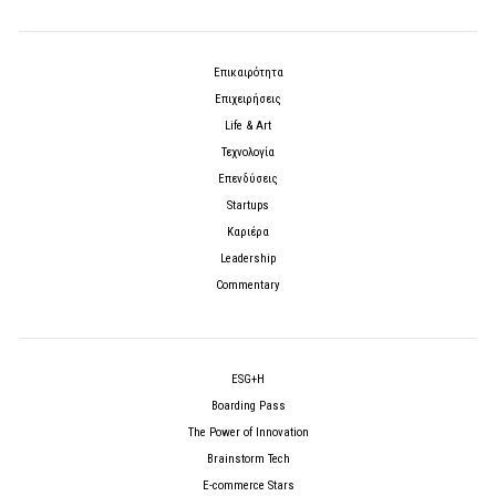
Επικαιρότητα
Επιχειρήσεις
Life & Art
Τεχνολογία
Επενδύσεις
Startups
Καριέρα
Leadership
Commentary
ESG+H
Boarding Pass
The Power of Innovation
Brainstorm Tech
E-commerce Stars