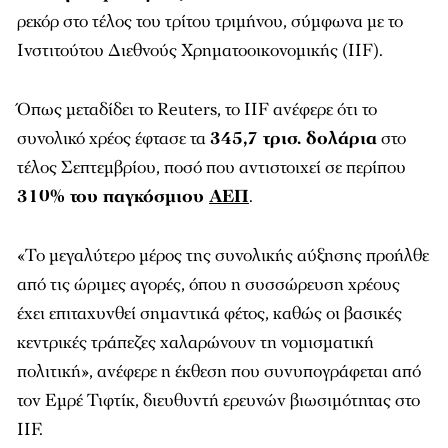
ρεκόρ στο τέλος του τρίτου τριμήνου, σύμφωνα με το
Ινστιτούτου Διεθνούς Χρηματοοικονομικής (IIF).
Όπως μεταδίδει το Reuters, το IIF ανέφερε ότι το
συνολικό χρέος έφτασε τα
345,7 τρισ. δολάρια
στο
τέλος Σεπτεμβρίου, ποσό που αντιστοιχεί σε περίπου
310% του παγκόσμιου
ΑΕΠ
.
«Το μεγαλύτερο μέρος της συνολικής αύξησης προήλθε
από τις ώριμες αγορές, όπου η συσσώρευση χρέους
έχει επιταχυνθεί σημαντικά φέτος, καθώς οι βασικές
κεντρικές τράπεζες χαλαρώνουν τη νομισματική
πολιτική», ανέφερε η έκθεση που συνυπογράφεται από
τον Εμρέ Τιφτίκ, διευθυντή ερευνών βιωσιμότητας στο
IIF.