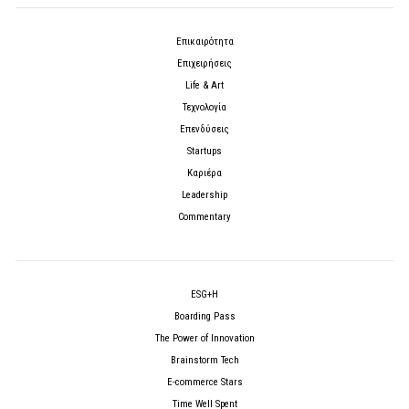
Επικαιρότητα
Επιχειρήσεις
Life & Art
Τεχνολογία
Επενδύσεις
Startups
Καριέρα
Leadership
Commentary
ESG+H
Boarding Pass
The Power of Innovation
Brainstorm Tech
E-commerce Stars
Time Well Spent