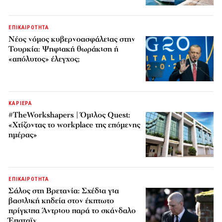
ΕΠΙΚΑΙΡΟΤΗΤΑ
Νέος νόμος κυβερνοασφάλειας στην
Τουρκία: Ψηφιακή θωράκιση ή
«απόλυτος» έλεγχος;
ΚΑΡΙΕΡΑ
#TheWorkshapers | Όμιλος Quest:
«Χτίζοντας το workplace της επόμενης
ημέρας»
ΕΠΙΚΑΙΡΟΤΗΤΑ
Σάλος στη Βρετανία: Σχέδια για
βασιλική κηδεία στον έκπτωτο
πρίγκιπα Άντριου παρά το σκάνδαλο
Έπσταϊν