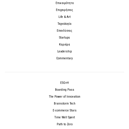
Επικαιρότητα
Επιχειρήσεις
Life & Art
Τεχνολογία
Επενδύσεις
Startups
Καριέρα
Leadership
Commentary
ESG+H
Boarding Pass
The Power of Innovation
Brainstorm Tech
E-commerce Stars
Time Well Spent
Path to Zero