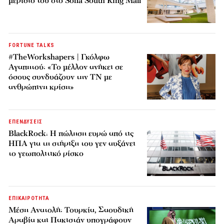
μερίδιο του στο Sofia South Ring Mall
FORTUNE TALKS
#TheWorkshapers | Γκόλφω
Αγαπητού: «Το μέλλον ανήκει σε
όσους συνδυάζουν την ΤΝ με
ανθρώπινη κρίση»
ΕΠΕΝΔΥΣΕΙΣ
BlackRock: Η πώληση ευρώ από τις
ΗΠΑ για τη στήριξη του γεν αυξάνει
το γεωπολιτικό ρίσκο
ΕΠΙΚΑΙΡΟΤΗΤΑ
Μέση Ανατολή: Τουρκία, Σαουδική
Αραβία και Πακιστάν υπογράφουν