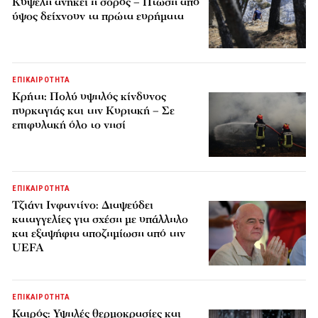
Κυψέλη ανήκει η σορός – Πτώση από
ύψος δείχνουν τα πρώτα ευρήματα
ΕΠΙΚΑΙΡΟΤΗΤΑ
Κρήτη: Πολύ υψηλός κίνδυνος
πυρκαγιάς και την Κυριακή – Σε
επιφυλακή όλο το νησί
ΕΠΙΚΑΙΡΟΤΗΤΑ
Τζιάνι Ινφαντίνο: Διαψεύδει
καταγγελίες για σχέση με υπάλληλο
και εξαψήφια αποζημίωση από την
UEFA
ΕΠΙΚΑΙΡΟΤΗΤΑ
Καιρός: Υψηλές θερμοκρασίες και