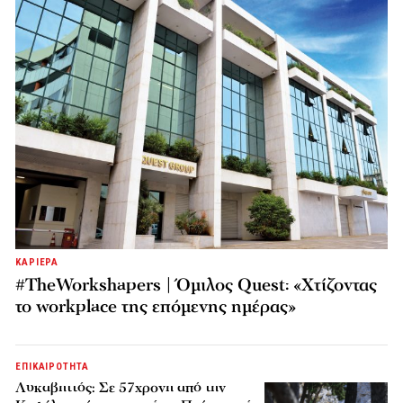
ΚΑΡΙΕΡΑ
#TheWorkshapers | Όμιλος Quest: «Χτίζοντας
το workplace της επόμενης ημέρας»
ΕΠΙΚΑΙΡΟΤΗΤΑ
Λυκαβηττός: Σε 57χρονη από την