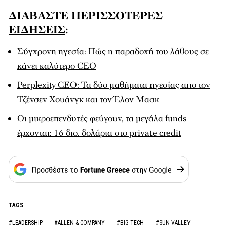
ΔΙΑΒΑΣΤΕ ΠΕΡΙΣΣΟΤΕΡΕΣ
ΕΙΔΗΣΕΙΣ
:
Σύγχρονη ηγεσία: Πώς η παραδοχή του λάθους σε
κάνει καλύτερο CEO
Perplexity CEO: Τα δύο μαθήματα ηγεσίας απο τον
Τζένσεν Χουάνγκ και τον Έλον Μασκ
Οι μικροεπενδυτές φεύγουν, τα μεγάλα funds
έρχονται: 16 δισ. δολάρια στο private credit
TAGS
#LEADERSHIP
#ALLEN & COMPANY
#BIG TECH
#SUN VALLEY