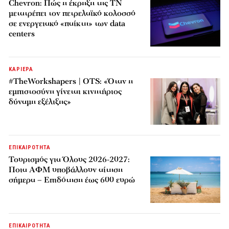
Chevron: Πώς η έκρηξη της ΤΝ
μετατρέπει τον πετρελαϊκό κολοσσό
σε ενεργειακό «παίκτη» των data
centers
ΚΑΡΙΕΡΑ
#TheWorkshapers | OTS: «Όταν η
εμπιστοσύνη γίνεται κινητήριος
δύναμη εξέλιξης»
ΕΠΙΚΑΙΡΟΤΗΤΑ
Τουρισμός για Όλους 2026-2027:
Ποια ΑΦΜ υποβάλλουν αίτηση
σήμερα – Επιδότηση έως 600 ευρώ
ΕΠΙΚΑΙΡΟΤΗΤΑ