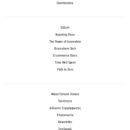
Commentary
ESG+H
Boarding Pass
The Power of Innovation
Brainstorm Tech
E-commerce Stars
Time Well Spent
Path to Zero
About Fortune Greece
Ταυτότητα
Δήλωση Συμμόρφωσης
Επικοινωνία
Newsletter
Συνδρομή