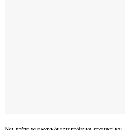
Ναι, πρέπει να εμφανιζόμαστε πρόθυμοι, εργατικοί και