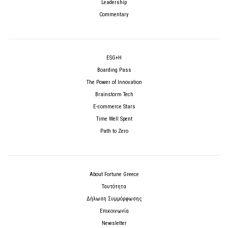
Leadership
Commentary
ESG+H
Boarding Pass
The Power of Innovation
Brainstorm Tech
E-commerce Stars
Time Well Spent
Path to Zero
About Fortune Greece
Ταυτότητα
Δήλωση Συμμόρφωσης
Επικοινωνία
Newsletter