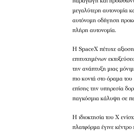
παραγωγή και προωθώντα
μεγαλύτερη αυτονομία κα
αυτόνομη οδήγηση προκά
πλήρη αυτονομία.
Η SpaceX πέτυχε αξιοσ
επιτυχημένων εκτοξεύσεω
την ανάπτυξη μιας μόνι
πιο κοντά στο όραμα του
επίσης την υπηρεσία δορ
παγκόσμια κάλυψη σε πε
Η ιδιοκτησία του X ενίσ
πλατφόρμα έγινε κέντρο 