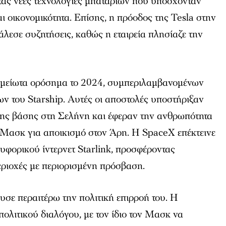
ς νέες τεχνολογίες μπαταριών που υπόσχονταν
ι οικονομικότητα. Επίσης, η πρόοδος της Tesla στην
λεσε συζητήσεις, καθώς η εταιρεία πλησίαζε την
ημείωτα ορόσημα το 2024, συμπεριλαμβανομένων
ν του Starship. Αυτές οι αποστολές υποστήριξαν
μης βάσης στη Σελήνη και έφεραν την ανθρωπότητα
 Μασκ για αποικισμό στον Άρη. Η SpaceX επέκτεινε
υφορικού ίντερνετ Starlink, προσφέροντας
ριοχές με περιορισμένη πρόσβαση.
χυσε περαιτέρω την πολιτική επιρροή του. Η
πολιτικού διαλόγου, με τον ίδιο τον Μασκ να