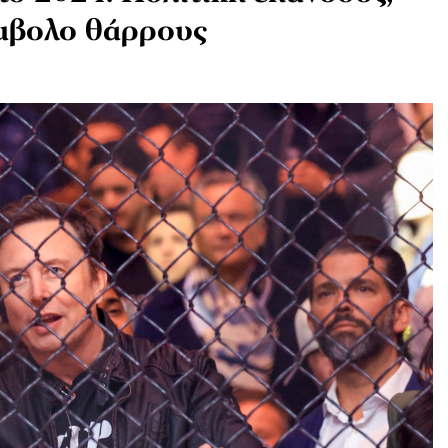
μβολο θάρρους