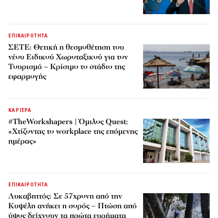
ΕΠΙΚΑΙΡΟΤΗΤΑ
ΣΕΤΕ: Θετική η θεσμοθέτηση του
νέου Ειδικού Χωροταξικού για τον
Τουρισμό – Κρίσιμο το στάδιο της
εφαρμογής
ΚΑΡΙΕΡΑ
#TheWorkshapers | Όμιλος Quest:
«Χτίζοντας το workplace της επόμενης
ημέρας»
ΕΠΙΚΑΙΡΟΤΗΤΑ
Λυκαβηττός: Σε 57χρονη από την
Κυψέλη ανήκει η σορός – Πτώση από
ύψος δείχνουν τα πρώτα ευρήματα