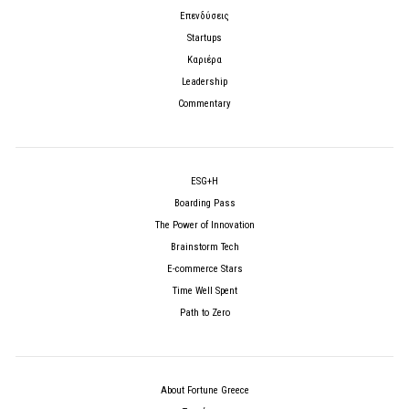
Επενδύσεις
Startups
Καριέρα
Leadership
Commentary
ESG+H
Boarding Pass
The Power of Innovation
Brainstorm Tech
E-commerce Stars
Time Well Spent
Path to Zero
About Fortune Greece