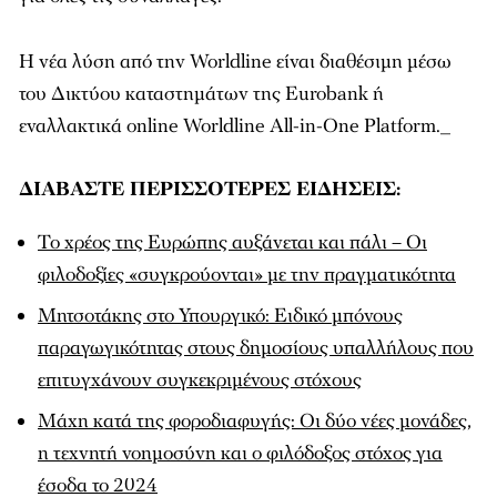
Η νέα λύση από την Worldline είναι διαθέσιμη μέσω
του Δικτύου καταστημάτων της Eurobank ή
εναλλακτικά online Worldline All-in-One Platform._
ΔΙΑΒΑΣΤΕ ΠΕΡΙΣΣΟΤΕΡΕΣ ΕΙΔΗΣΕΙΣ:
Το χρέος της Ευρώπης αυξάνεται και πάλι – Οι
φιλοδοξίες «συγκρούονται» με την πραγματικότητα
Μητσοτάκης στο Υπουργικό: Ειδικό μπόνους
παραγωγικότητας στους δημοσίους υπαλλήλους που
επιτυγχάνουν συγκεκριμένους στόχους
Μάχη κατά της φοροδιαφυγής: Οι δύο νέες μονάδες,
η τεχνητή νοημοσύνη και ο φιλόδοξος στόχος για
έσοδα το 2024