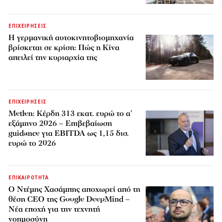
ΕΠΙΧΕΙΡΗΣΕΙΣ
Η γερμανική αυτοκινητοβιομηχανία
βρίσκεται σε κρίση: Πώς η Κίνα
απειλεί την κυριαρχία της
ΕΠΙΧΕΙΡΗΣΕΙΣ
Metlen: Κέρδη 313 εκατ. ευρώ το α’
εξάμηνο 2026 – Επιβεβαίωση
guidance για EBITDA ως 1,15 δισ.
ευρώ το 2026
ΕΠΙΚΑΙΡΟΤΗΤΑ
Ο Ντέμης Χασάμπης αποχωρεί από τη
θέση CEO της Google DeepMind –
Νέα εποχή για την τεχνητή
νοημοσύνη