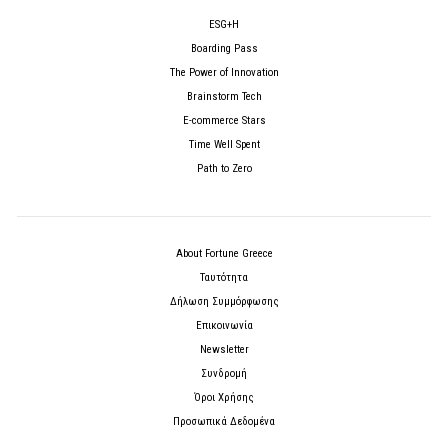
ESG+H
Boarding Pass
The Power of Innovation
Brainstorm Tech
E-commerce Stars
Time Well Spent
Path to Zero
About Fortune Greece
Ταυτότητα
Δήλωση Συμμόρφωσης
Επικοινωνία
Newsletter
Συνδρομή
Όροι Χρήσης
Προσωπικά Δεδομένα