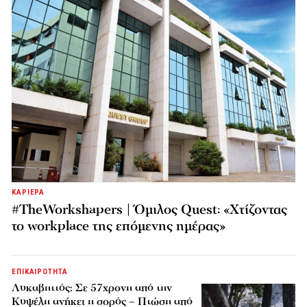
ΚΑΡΙΕΡΑ
#TheWorkshapers | Όμιλος Quest: «Χτίζοντας
το workplace της επόμενης ημέρας»
ΕΠΙΚΑΙΡΟΤΗΤΑ
Λυκαβηττός: Σε 57χρονη από την
Κυψέλη ανήκει η σορός – Πτώση από