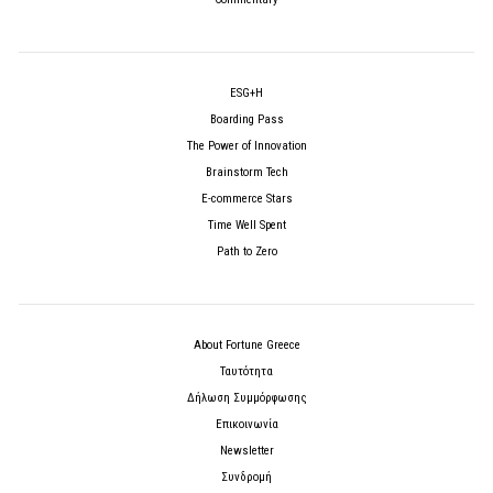
ESG+H
Boarding Pass
The Power of Innovation
Brainstorm Tech
E-commerce Stars
Time Well Spent
Path to Zero
About Fortune Greece
Ταυτότητα
Δήλωση Συμμόρφωσης
Επικοινωνία
Newsletter
Συνδρομή