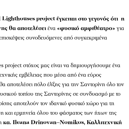
l
Lighthouses
project
έγκειται στο γεγονός ότι η
νης θα αποτελέσει
ένα
«φυσικό αμφιθέατρο»
για
 επισκέψεις συνοδευόμενες από συγκεκριμένα
es
project
στόχος μας είναι να δημιουργήσουμε ένα
εχνικής εμβέλειας που μέσα από ένα εύρος
α αποτελέσει πόλο έλξης για την Σαντορίνη όλο τον
υσικού τοπίου της Σαντορίνης σε συνδυασμό με το
ρίσης αποτελούν τον ιδανικό φυσικό χώρο για τη
η και ερμηνεία όλου του φάσματος των ήχων της
η
κα.
Ileana
Drinovan
–
Nomikos
, Καλλιτεχνική