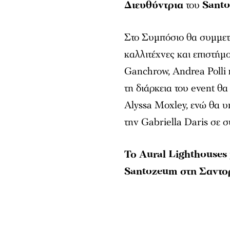
Διευθύντρια
του
Sant
Στο Συμπόσιο θα συμμετ
καλλιτέχνες και επιστήμ
Ganchrow, Andrea Polli
τη διάρκεια του event θ
Alyssa Moxley, ενώ θα υ
την Gabriella Daris σε 
Το
Aural
Lighthouses
Santozeum
στη Σαντο