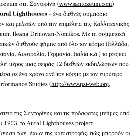
ozeum στη Σαντορίνη (
www.santozeum.com
)
ural
Lighthouses
– ένα διεθνές συμπόσιο
 και μελετών υπό την επιμέλεια της Καλλιτεχνικής
zeum Ileana Drinovan-Nomikos. Με τη συμμετοχή
αϊκών διεθνούς φήμης από όλο τον κόσμο (Ελλάδα,
νία, Αυστραλία, Γερμανία, Ιταλία κ.ά.) το project
ελεί μέρος μιας σειράς 12 διεθνών εκδηλώσεων που
έσα σε ένα χρόνο ανά τον κόσμο με τον ευρύτερο
erformance Studies (
http://www.psi-web.org
,
στειο της Σαντορίνης και τις πρόσφατες μνήμες από
υ 1953, το Aural Lighthouses project
ρεύνηση των ήχων της καταστροφής: πώς μπορούν οι