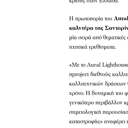
κρίσης στην Ελλάδα.
Η πρωτοπορία του
Aura
καλντέρα της Σαντορί
μία σειρά από θεματικές
ηχητικά ερεθίσματα.
«Με το
Aural
Lighthous
π
project
διεθνούς καλλιτ
καλλιτεχνικών δράσεων θ
χρόνο. Η δυναμική του φ
γενικότερο περιβάλλον κ
σημειολογική παρουσίασ
καταστροφής»
αναφέρει 