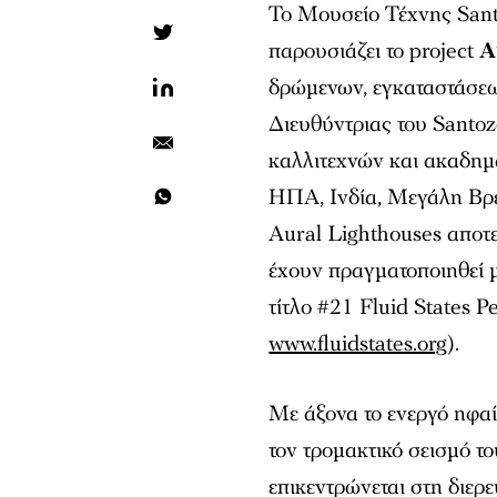
Το Μουσείο Τέχνης Sant
παρουσιάζει το project
A
δρώμενων, εγκαταστάσεων
Διευθύντριας του Santo
καλλιτεχνών και ακαδημ
ΗΠΑ, Ινδία, Μεγάλη Βρετα
Aural Lighthouses αποτ
έχουν πραγματοποιηθεί μ
τίτλο #21 Fluid States P
www.fluidstates.org
).
Με άξονα το ενεργό ηφαί
τον τρομακτικό σεισμό το
επικεντρώνεται στη διε