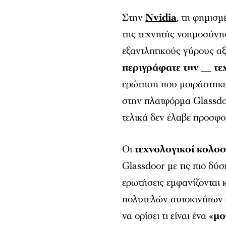
Στην
Nvidia
, τη φημισμ
της τεχνητής νοημοσύνης
εξαντλητικούς γύρους αξ
περιγράφατε την __ τε
ερώτηση που μοιράστηκε
στην πλατφόρμα Glassdo
τελικά δεν έλαβε προσφο
Οι
τεχνολογικοί κολοσ
Glassdoor με τις πιο δύσ
ερωτήσεις εμφανίζονται
πολυτελών αυτοκινήτων 
να ορίσει τι είναι ένα «
μο