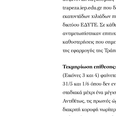
trapeza.iep.edu.gr που δ
εκατοντάδων χιλιάδων π
δικτύου ΕΔΥΤΕ. Σε κάθε 
αντιμετωπίστηκαν επιτυχ
καθυστερήσεις που σημει
της εφαρμογής της Τράπ
Τεκμηρίωση επίθεσης
(Εικόνες 3 και 4) φαίνετ
31/5 και 1/6 όπου δεν ε
σταδιακά μέχρι ένα μέγι
Αντιθέτως, τις πρωινές 
διακριτή κορυφή νωρίτε