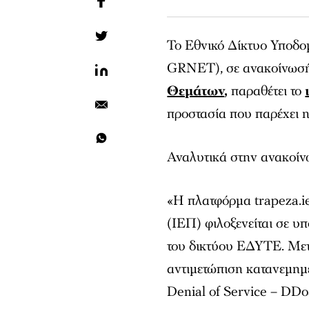
Το Εθνικό Δίκτυο Υποδο
GRNET), σε ανακοίνωσή 
Θεμάτων
,
παραθέτει το
προστασία που παρέχει
Αναλυτικά στην ανακοίν
«H πλατφόρμα trapeza.ie
(ΙΕΠ) φιλοξενείται σε υ
του δικτύου ΕΔΥΤΕ. Μετά
αντιμετώπιση κατανεμημ
Denial of Service – DDo