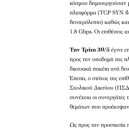
κόσμου δημιουργούσαν μ
πλατφόρμα (TCP SYN flo
δευτερόλεπτο) καθώς κα
1.8 Gbps. Οι επιθέσεις α
Την Τρίτη 30/5
έγινε ε
προς την υποδομή της π
δικτυακά πακέτα ανά δευ
Έπειτα, ο στόχος της επ
Σχολικού Δικτύου (ΠΣΔ)
συνέχεια οι συνεργάτες
θεμάτων που προέκυψαν 
Ως προς την προστασία