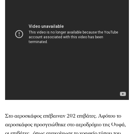
Στο αεροσκάφος επέβαιναν 202 επιβάτες. Αφότου το
αεροσκάφος προσγειώθηκε στο αεροδρόμιο της Ουφά,
οι επιβάτες , όπως ανακοίνωσε το γραφείο τύπου του