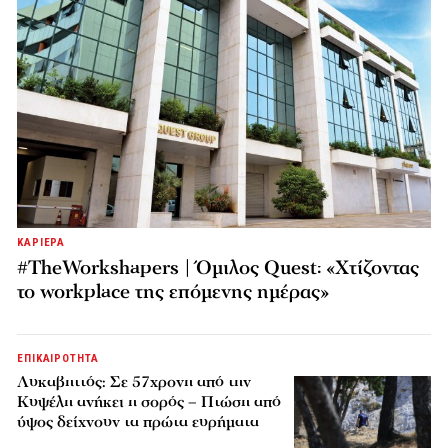
ΚΑΡΙΕΡΑ
#TheWorkshapers | Όμιλος Quest: «Χτίζοντας
το workplace της επόμενης ημέρας»
ΕΠΙΚΑΙΡΟΤΗΤΑ
Λυκαβηττός: Σε 57χρονη από την
Κυψέλη ανήκει η σορός – Πτώση από
ύψος δείχνουν τα πρώτα ευρήματα