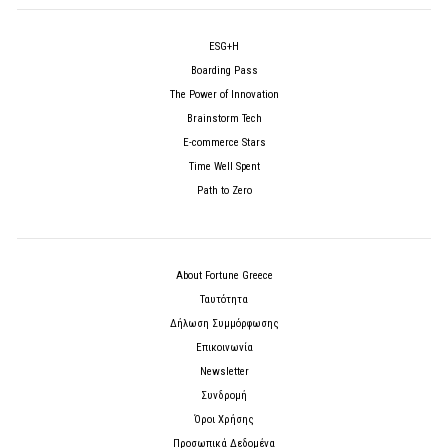
ESG+H
Boarding Pass
The Power of Innovation
Brainstorm Tech
E-commerce Stars
Time Well Spent
Path to Zero
About Fortune Greece
Ταυτότητα
Δήλωση Συμμόρφωσης
Επικοινωνία
Newsletter
Συνδρομή
Όροι Χρήσης
Προσωπικά Δεδομένα