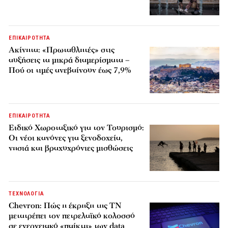
ΕΠΙΚΑΙΡΟΤΗΤΑ
Ακίνητα: «Πρωταθλητές» στις
αυξήσεις τα μικρά διαμερίσματα –
Πού οι τιμές ανεβαίνουν έως 7,9%
ΕΠΙΚΑΙΡΟΤΗΤΑ
Ειδικό Χωροταξικό για τον Τουρισμό:
Οι νέοι κανόνες για ξενοδοχεία,
νησιά και βραχυχρόνιες μισθώσεις
ΤΕΧΝΟΛΟΓΙΑ
Chevron: Πώς η έκρηξη της ΤΝ
μετατρέπει τον πετρελαϊκό κολοσσό
σε ενεργειακό «παίκτη» των data