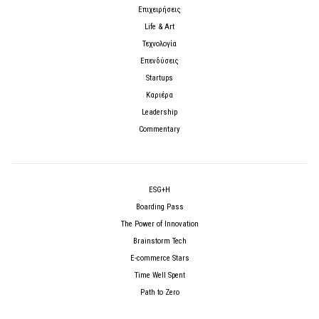
Επιχειρήσεις
Life & Art
Τεχνολογία
Επενδύσεις
Startups
Καριέρα
Leadership
Commentary
ESG+H
Boarding Pass
The Power of Innovation
Brainstorm Tech
E-commerce Stars
Time Well Spent
Path to Zero