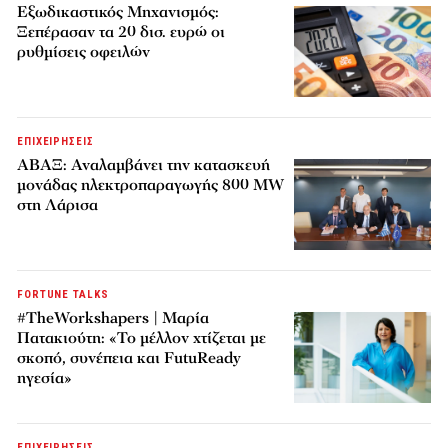
Εξωδικαστικός Μηχανισμός:
Ξεπέρασαν τα 20 δισ. ευρώ οι
ρυθμίσεις οφειλών
ΕΠΙΧΕΙΡΗΣΕΙΣ
ΑΒΑΞ: Αναλαμβάνει την κατασκευή
μονάδας ηλεκτροπαραγωγής 800 MW
στη Λάρισα
FORTUNE TALKS
#TheWorkshapers | Μαρία
Πατακιούτη: «Το μέλλον χτίζεται με
σκοπό, συνέπεια και FutuReady
ηγεσία»
ΕΠΙΧΕΙΡΗΣΕΙΣ