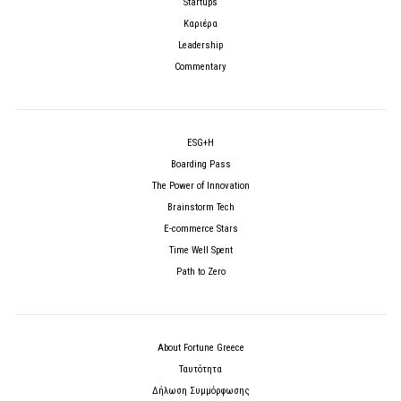
Startups
Καριέρα
Leadership
Commentary
ESG+H
Boarding Pass
The Power of Innovation
Brainstorm Tech
E-commerce Stars
Time Well Spent
Path to Zero
About Fortune Greece
Ταυτότητα
Δήλωση Συμμόρφωσης