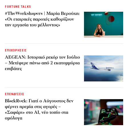
FORTUNE TALKS
#TheWorkshapers | Μαρία Βερούχη:
«Οι εταιρικές παροχές καθορίζουν
την εργασία του μέλλοντος»
ΕΠΙΧΕΙΡΗΣΕΙΣ
AEGEAN: Ιστορικό ρεκόρ τον Ιούλιο
– Μετέφερε πάνω από 2 εκατομμύρια
επιβάτες
ΕΠΕΝΔΥΣΕΙΣ
BlackRock: Γιατί ο Αύγουστος δεν
φέρνει ηρεμία στις αγορές –
«Σαφάρι» στο AI, νέο τοπίο στα
ομόλογα