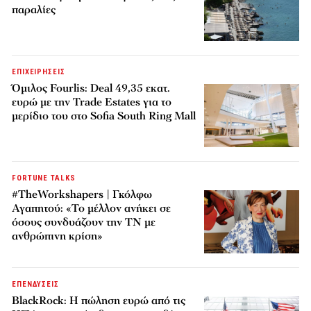
παραλίες
ΕΠΙΧΕΙΡΗΣΕΙΣ
Όμιλος Fourlis: Deal 49,35 εκατ.
ευρώ με την Trade Estates για το
μερίδιο του στο Sofia South Ring Mall
FORTUNE TALKS
#TheWorkshapers | Γκόλφω
Αγαπητού: «Το μέλλον ανήκει σε
όσους συνδυάζουν την ΤΝ με
ανθρώπινη κρίση»
ΕΠΕΝΔΥΣΕΙΣ
BlackRock: Η πώληση ευρώ από τις